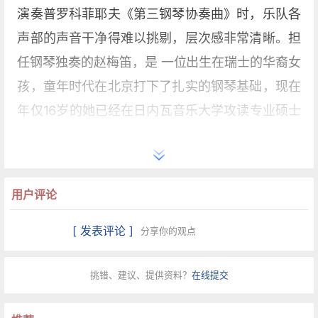
演奏普罗科菲耶夫《第三钢琴协奏曲》时，乐队各
声部的声音干净得难以挑剔，层次感非常清晰。担
任钢琴独奏的赵梅笛，是 一位出生在瑞士的华裔女
孩，童年时代在北京打下了扎实的钢琴基础，现在
年仅16岁的她已经在日内瓦音乐大学攻读专业硕士
学位。
谭盾的《死与火》在音乐会的下半场让“中华元素”
用户评论
继续闪亮。这部创作于1992年的作品，镶嵌了不少
巴赫和 湖南的民间音乐素材，却与伯尔尼有着密切
[ 发表评论 ]
分享你的观点
关系。原来，谭盾的创作灵感就来自伯尔尼一家博
物馆中一位画家创作的《死与火》。这部作品运用
挑错、建议、提供资料？
在线提交
了大量现代演奏技 法，但其中的民间音乐旋律和敲