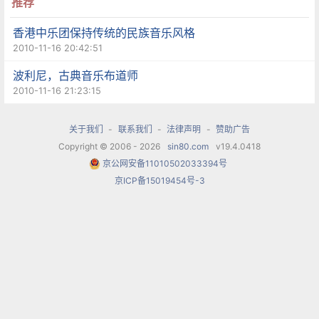
石、呼叫、击弓等动作，还是引起了听众们的好
推荐
奇。在上演了斯特拉文斯基的《火鸟组曲》后，看
香港中乐团保持传统的民族音乐风格
到听众们仍然激动兴奋，汤沐海又 让乐队演奏了优
2010-11-16 20:42:51
美的《良宵》，把音乐会推向了高潮。特派记者 杨
波利尼，古典音乐布道师
2010-11-16 21:23:15
建国(本报伯尔尼今日电)
关于我们
-
联系我们
-
法律声明
-
赞助广告
Copyright © 2006 - 2026
sin80.com
v19.4.0418
京公网安备11010502033394号
京ICP备15019454号-3