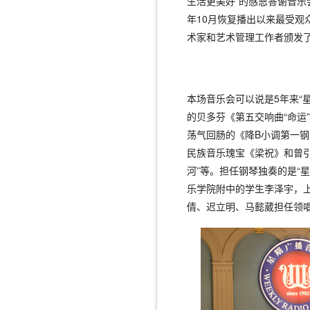
生活更美好”的感恩答谢音乐
年10月恢复播出以来最受观
术家和艺术管理工作者颁发
本场音乐会可以说是5年来“
的贝多芬《第五交响曲“命运
荡气回肠的《降B小调第一
民族音乐瑰宝《梁祝》和曾
河”等。担任钢琴独奏的是“
乐学院附中的学生李泽宇，
倩、迟立明、马懿葳担任领