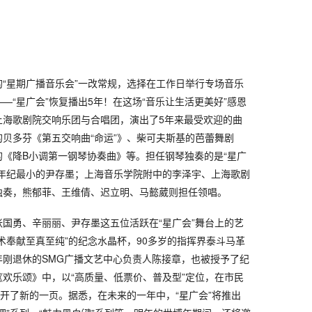
“星期广播音乐会”一改常规，选择在工作日举行专场音乐
—“星广会”恢复播出5年！在这场“音乐让生活更美好”感恩
上海歌剧院交响乐团与合唱团，演出了5年来最受欢迎的曲
贝多芬《第五交响曲“命运”》、柴可夫斯基的芭蕾舞剧
《降B小调第一钢琴协奏曲》等。担任钢琴独奏的是“星广
会年纪最小的尹存墨；上海音乐学院附中的李泽宇、上海歌剧
独奏，熊郁菲、王维倩、迟立明、马懿葳则担任领唱。
国勇、辛丽丽、尹存墨这五位活跃在“星广会”舞台上的艺
术奉献至真至纯”的纪念水晶杯，90多岁的指挥界泰斗马革
年刚退休的SMG广播文艺中心负责人陈接章，也被授予了纪
欢乐颂》中，以“高质量、低票价、普及型”定位，在市民
翻开了新的一页。据悉，在未来的一年中，“星广会”将推出