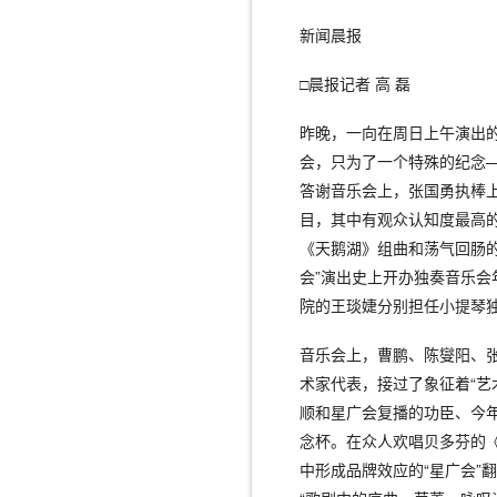
新闻晨报
□晨报记者 高 磊
昨晚，一向在周日上午演出的
会，只为了一个特殊的纪念—
答谢音乐会上，张国勇执棒
目，其中有观众认知度最高的
《天鹅湖》组曲和荡气回肠的
会”演出史上开办独奏音乐
院的王琰婕分别担任小提琴
音乐会上，曹鹏、陈燮阳、张
术家代表，接过了象征着“艺
顺和星广会复播的功臣、今
念杯。在众人欢唱贝多芬的《
中形成品牌效应的“星广会”