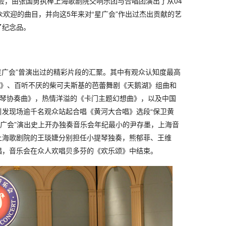
会，由张国勇执棒上海歌剧院交响乐团与合唱团演出了从04
众欢迎的曲目，并向这5年来对“星广会”作出过杰出贡献的艺
了纪念品。
星广会”曾演出过的精彩片段的汇聚。其中有观众认知度最高
”》、百听不厌的柴可夫斯基的芭蕾舞剧《天鹅湖》组曲和
钢琴协奏曲》，热情洋溢的《卡门主题幻想曲》，以及中国
引发现场逾千名观众站起合唱《黄河大合唱》选段“保卫黄
星广会”演出史上开办独奏音乐会年纪最小的尹存墨，上海音
上海歌剧院的王琰婕分别担任小提琴独奏，熊郁菲、王维
唱，音乐会在众人欢唱贝多芬的《欢乐颂》中结束。