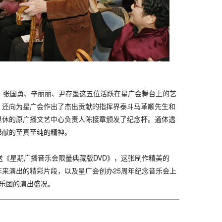
张国勇、辛丽丽、尹存墨这五位活跃在星广会舞台上的艺
，还向为星广会作出了杰出贡献的指挥界泰斗马革顺先生和
退休的原广播文艺中心负责人陈接章颁发了纪念杯。通体透
奉献的至真至纯的精神。
《星期广播音乐会限量典藏版DVD》，这张制作精美的
年来演出的精彩片段，以及星广会创办25周年纪念音乐会上
响乐团的演出盛况。