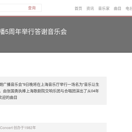
首页
资讯
音乐家
曲目
电
查询
播5周年举行答谢音乐会
期广播音乐会”9日晚将在上海音乐厅举行一场名为“音乐让生
，由张国勇执棒上海歌剧院交响乐团与合唱团演出了从04年
欢迎的曲目
o Concert 创办于1982年