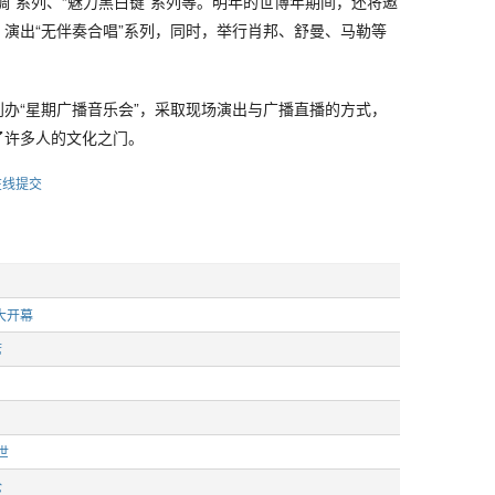
调”系列、“魅力黑白键”系列等。明年的世博年期间，还将邀
演出“无伴奏合唱”系列，同时，举行肖邦、舒曼、马勒等
台创办“星期广播音乐会”，采取现场演出与广播直播的方式，
了许多人的文化之门。
在线提交
大开幕
席
世
伦