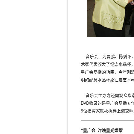
音乐会上为曹鹏、陈燮阳、
术家代表颁发了纪念水晶杯
星广会复播的功臣、今年刚
明的纪念水晶杯象征着艺术
音乐会主办方还向观众赠送
DVD收录的是星广会复播五
5位指挥家联袂执棒上海交
“星广会”昨晚星光熠熠