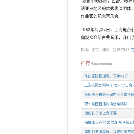
“歌剧中的序曲，芭蕾，咏叹
请亚洲地区的优秀表演团体，
作曲家的纪念音乐会。
1982年1月24日，上海电
向观众介绍古典音乐，开启
投稿、挑错、建议、提供资料？
推荐
Recommend
作曲家陈钢逝世，享年91岁
上海大歌剧院将于10月17日盛
张国勇当选新一届中国音协主
职业院团直播的诱惑与陷阱
假如孔子来上音乐课
指挥家迈克尔·蒂尔森·托马斯去
郎朗师弟张昊辰：我也听周杰