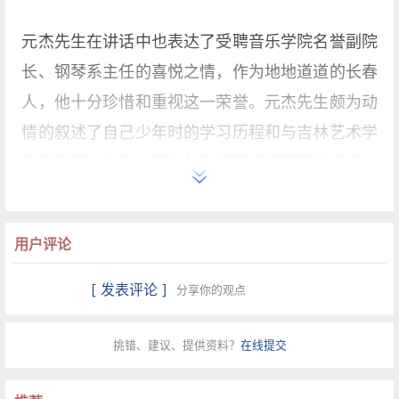
元杰先生在讲话中也表达了受聘音乐学院名誉副院
长、钢琴系主任的喜悦之情，作为地地道道的长春
人，他十分珍惜和重视这一荣誉。元杰先生颇为动
情的叙述了自己少年时的学习历程和与吉林艺术学
院的渊源，也表达了对长春这座城市深厚的感情。
不难看出，尽管足迹已踏遍世界，但他对家乡的牵
挂和对吉林艺术学院几位恩师的系念仍十分深刻。
用户评论
他还特别说到，自己对吉艺这所学校有着别样的情
怀，儿时每星期都会在音乐学院一楼转弯处的小琴
[ 发表评论 ]
分享你的观点
房上课，十八岁前跟随学习的三位钢琴老师都曾在
这里任教，可以说，他的艺术生命中，流淌着浓浓
挑错、建议、提供资料？
在线提交
的吉林艺术学院血脉。在旅美学成后，又与吉艺共