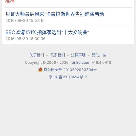
推荐
同策划举办长春国际钢琴艺术节、参与吉林艺术学
院钢琴艺术周等学术活动，可谓来往密切、感情深
见证大师最后风采 卡雷拉斯世界告别巡演启动
2016-08-30 15:57:16
厚。也正因如此，他愿意用自己的所学来为学校贡
BBC邀请151位指挥家选出“十大交响曲”
献一份力量，也将竭尽所能发挥自己的优势，来回
2016-08-30 18:30:36
馈家乡、建设家乡。
关于我们
-
联系我们
-
法律声明
-
赞助广告
最后，由吉林艺术学院陈吉风副校长与元杰先生进
Copyright © 2006 - 2026
sin80.com
v19.4.0418
京公网安备11010502033394号
行了特聘签字仪式，郭春方校长为元杰先生发放了
京ICP备15019454号-3
聘书，在场全体成员用热烈的掌声见证了签证仪
式，也见证了吉林艺术学院发展中又一重要时刻。