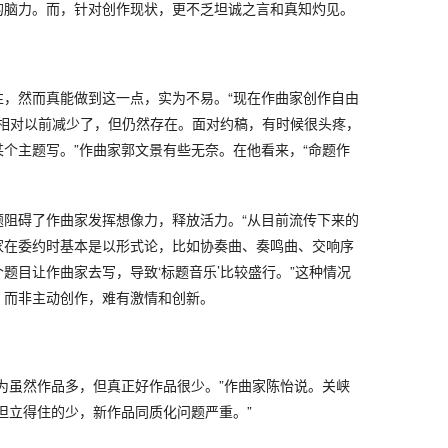
的脑力。而，针对创作现状，更不乏坦诚之言和真知灼见。
性，然而真能做到这一点，实为不易。“现在作曲家创作自由
’相对以前减少了，但仍然存在。面对约稿，有时候很头疼，
个主题写。”作曲家郭文景有些无奈。在他看来，“命题作
题阻碍了作曲家发挥想像力，释放活力。“从目前流传下来的
家在委约时基本是以形式论，比如协奏曲、奏鸣曲、交响序
题目让作曲家去写，导致‘标题音乐’比较盛行。”这种情况
，而非主动创作，难有激情和创新。
为虽然作品多，但真正好作品很少。”作曲家陈怡说。关峡
但立得住的少，新作品同质化问题严重。”