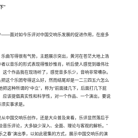
下”
少——面对如今乐评对中国交响乐发展的促进作用，在座多
：乐曲写得很有气势，主题展示突出，黄河在苍茫大地上浩
作者以音乐的形式表现得惟妙惟肖，听后使人感觉到雄伟壮
上，这个作品我在现场听了，感觉音多乐少，音响非常嘈杂。
头把这个乐团夸得这么好，然而结尾却是一二三四五六怎么
他把这种所谓的“中立”，称为“前面揉几下，后面打几下屁
章，应该提倡真实性和科学性，对一个作品、一个演出，要说
必须实事求是。
是从中国交响乐创作，还是大众普及来看，乐评显然落后于
些音乐评论，大多缺少深入、全面、理论与客观的解析。”
乐之春”演出季，以如此密集的方式，展示中国交响乐的演