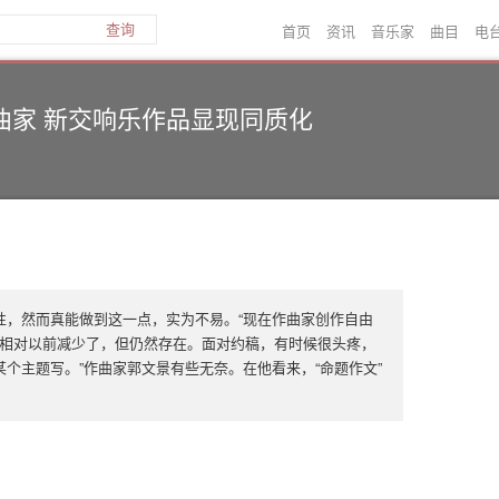
首页
资讯
音乐家
曲目
电
查询
曲家 新交响乐作品显现同质化
性，然而真能做到这一点，实为不易。“现在作曲家创作自由
’相对以前减少了，但仍然存在。面对约稿，有时候很头疼，
个主题写。”作曲家郭文景有些无奈。在他看来，“命题作文”