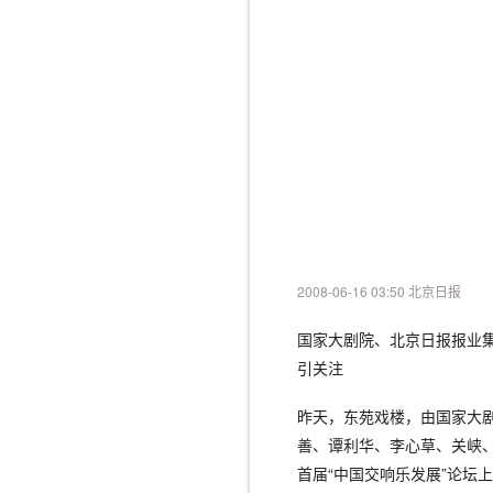
2008-06-16 03:50 北京日报
国家大剧院、北京日报报业集
引关注
昨天，东苑戏楼，由国家大
善、谭利华、李心草、关峡
首届“中国交响乐发展”论坛