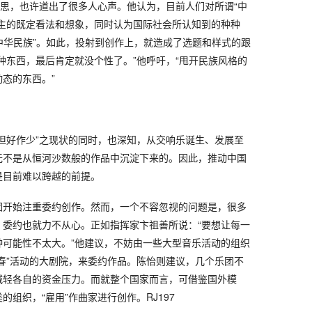
反思，也许道出了很多人心声。他认为，目前人们对所谓“中
为主的既定看法和想象，同时认为国际社会所认知到的种种
“中华民族”。如此，投射到创作上，就造成了选题和样式的跟
种东西，最后肯定就没个性了。”他呼吁，“甩开民族风格的
态的东西。”
但好作少”之现状的同时，也深知，从交响乐诞生、发展至
无不是从恒河沙数般的作品中沉淀下来的。因此，推动中国
是目前难以跨越的前提。
团开始注重委约创作。然而，一个不容忽视的问题是，很多
，委约也就力不从心。正如指挥家卞祖善所说：“要想让每一
种可能性不太大。”他建议，不妨由一些大型音乐活动的组织
春”活动的大剧院，来委约作品。陈怡则建议，几个乐团不
减轻各自的资金压力。而就整个国家而言，可借鉴国外模
组织，“雇用”作曲家进行创作。RJ197