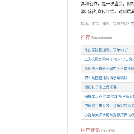
奏和创作，是一次盛会，但
演出前的宣传介绍，对此后
投稿、挑错、建议、提供资料？
推荐
Recommend
作曲家陈钢逝世，享年91岁
上海大歌剧院将于10月17日盛
张国勇当选新一届中国音协主
职业院团直播的诱惑与陷阱
假如孔子来上音乐课
指挥家迈克尔·蒂尔森·托马斯去
中国歌手朱哲琴：音乐家的心
小提琴大师杜梅首秀指挥棒 为
用户评论
Reviews