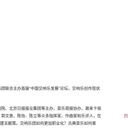
团联合主办首届“中国交响乐发展”论坛，交响乐创作现状
剧院、北京日报报业集团等主办，音乐周报协办，邀来卞祖
、郭文景、陈怡、陈立等众多指挥家、作曲家和乐评人，在
上建言献策。交响乐团如何更加职业化？古典音乐如何普