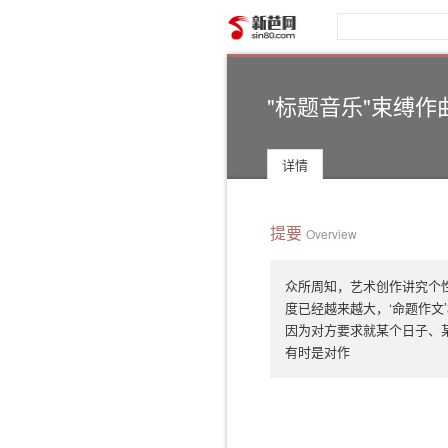
新芭网
"标题音乐"束缚作
详情
提要
Overview
众所周知，艺术创作讲究个
度已经越来越大，‘命题作文
因为对方要求就某个日子、某
有时是对作