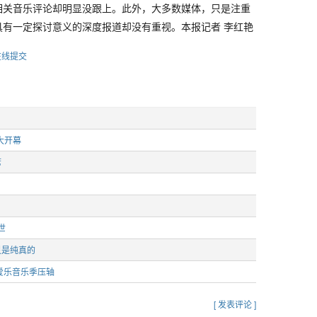
相关音乐评论却明显没跟上。此外，大多数媒体，只是注重
具有一定探讨意义的深度报道却没有重视。本报记者 李红艳
在线提交
大开幕
席
世
灵是纯真的
爱乐音乐季压轴
[ 发表评论 ]