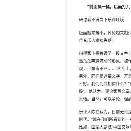
“前面揉一揉，后面打几
研讨者不满当下乐评环境
版面越来越小，评论越来越
位音乐人难掩失落。
指挥家卞祖善读了一段文字
浩荡荡奔腾流动的形象，被
观，且激奋不已……“实际
另外，同样是这篇文字，开
不好。我们到底相信什么？”
股”。他认为，评论家写文
真话。当然，可以争论，但
乐评人陈立认为，目前无论
时代。“现在我们所看到的一
比如，国家大剧院“中国交响