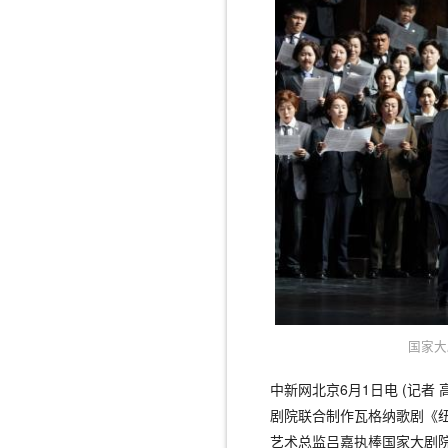
国家大
中新网北京6月1日电 (记者
剧院联合制作瓦格纳歌剧《
艺术总监吕嘉执棒国家大剧院