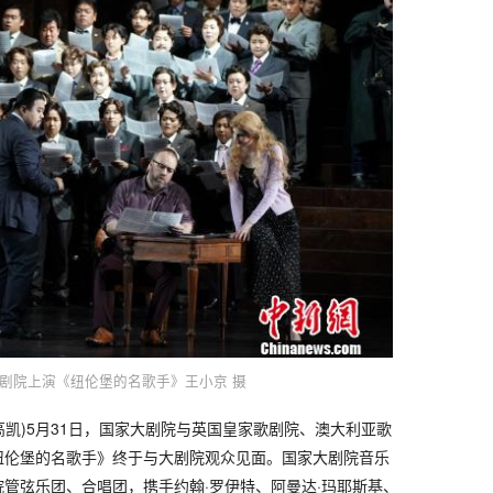
剧院上演《纽伦堡的名歌手》王小京 摄
 高凯)5月31日，国家大剧院与英国皇家歌剧院、澳大利亚歌
纽伦堡的名歌手》终于与大剧院观众见面。国家大剧院音乐
管弦乐团、合唱团，携手约翰·罗伊特、阿曼达·玛耶斯基、