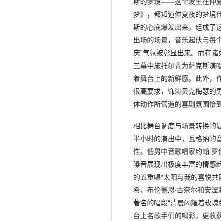
斯的梦境——这个发生在仲
梦》，都知道仲夏夜的梦境
斯的心底爆发出来，组成了
出场的场景，音乐起伏与每
庆”气氛被彰显出来。而在
三幕中施托尔青为萨克斯演
着舞台上的新鲜感。此外，
很高要求，饰演贝克梅瑟的
体动作所营造的喜剧氛围恰
相比舞台调度与场景转换的
半小时的演出中，瓦格纳的
性。低男中音歌唱家约翰·
嗓音展现出极度丰富的情感起
的五重唱“太阳与我的喜悦共
希、布伦德恩·古奈尔和安涅
著名的唱段“清晨闪耀着玫瑰
台上名歌手们的喝彩，更收