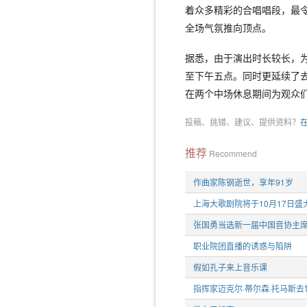
着众多精彩的合唱唱段，最
全场气氛推向顶点。
据悉，由于演出时长较长，
至下午五点。同时更延续了
在两个中场休息期间为观众们
投稿、挑错、建议、提供资料？
推荐
Recommend
作曲家陈钢逝世，享年91岁
上海大歌剧院将于10月17日盛
张国勇当选新一届中国音协主
职业院团直播的诱惑与陷阱
假如孔子来上音乐课
指挥家迈克尔·蒂尔森·托马斯去