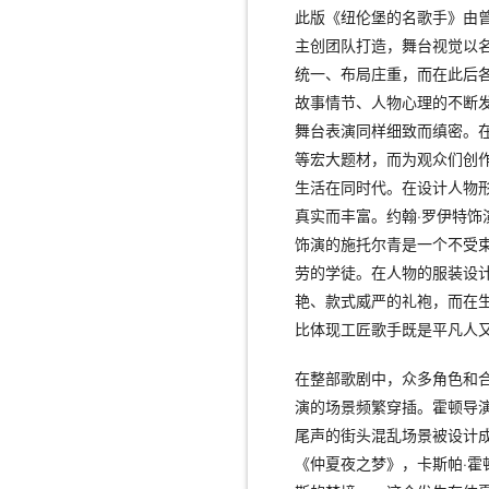
此版《纽伦堡的名歌手》由
主创团队打造，舞台视觉以
统一、布局庄重，而在此后
故事情节、人物心理的不断
舞台表演同样细致而缜密。
等宏大题材，而为观众们创
生活在同时代。在设计人物
真实而丰富。约翰·罗伊特饰
饰演的施托尔青是一个不受
劳的学徒。在人物的服装设
艳、款式威严的礼袍，而在
比体现工匠歌手既是平凡人
在整部歌剧中，众多角色和
演的场景频繁穿插。霍顿导
尾声的街头混乱场景被设计
《仲夏夜之梦》，卡斯帕·霍