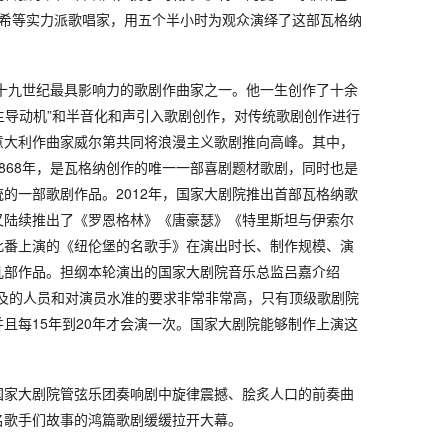
尔希等实力派歌唱家，用五个半小时为观众演绎了这部瓦格纳
。
国十九世纪最具影响力的歌剧作曲家之一。他一生创作了十余
“主导动机”和半音化和声引入歌剧创作，对传统歌剧创作进行
意大利作曲家威尔第共同将浪漫主义歌剧推向高峰。其中，
868年，是瓦格纳创作的唯一一部喜剧题材歌剧，同时也是
的一部歌剧作品。2012年，国家大剧院推出首部瓦格纳歌
又陆续推出了《罗恩格林》《唐豪瑟》《特里斯坦与伊索尔
此番上演的《纽伦堡的名歌手》在演出时长、制作规模、演
几部作品。担纲本轮演出的国家大剧院音乐总监吕嘉介绍
涉及的人员和对演员水准的要求非常非常高，只有顶级歌剧院
且每15年到20年才会演一次。国家大剧院能够制作上演这
国家大剧院管弦乐团奏响剧中旋律震撼、脍炙人口的前奏曲
名歌手们故事的鸿篇歌剧缓缓拉开大幕。