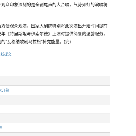
令观众印象深刻的是全剧尾声的大合唱，气势如虹的演唱将
为方便观众观演，国家大剧院特别将此次演出开始时间提前
去年《特里斯坦与伊索尔德》上演时提供简餐的温馨服务，
的“瓦格纳歌剧马拉松”补充能量。(完)
在线提交
大开幕
席
世