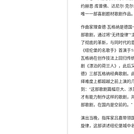
约赫恩·库普佛、达尼尔·克
唯一一部喜剧题材歌剧作品
作曲家理查德·瓦格纳是德
部歌剧，通过将“无终旋律”
了彻底的革新，与同时代的
《纽伦堡的名歌手》首演于1
瓦格纳在创作技法上回归传统
剧《漂泊的荷兰人》，此后
德》三部瓦格纳经典歌剧。
绎难度上都超越之前上演的
到：“这部歌剧篇幅巨大、
才有能力制作这样的歌剧，并
部歌剧，在国内是空前的。”
演出当晚，指挥家吕嘉带领
旋律，这部讲述纽伦堡城中