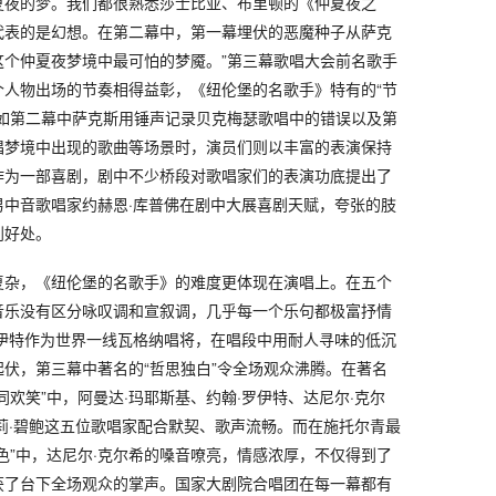
夏夜的梦。我们都很熟悉莎士比亚、布里顿的《仲夏夜之
代表的是幻想。在第二幕中，第一幕埋伏的恶魔种子从萨克
这个仲夏夜梦境中最可怕的梦魇。”第三幕歌唱大会前名歌手
个人物出场的节奏相得益彰，《纽伦堡的名歌手》特有的“节
诸如第二幕中萨克斯用锤声记录贝克梅瑟歌唱中的错误以及第
唱梦境中出现的歌曲等场景时，演员们则以丰富的表演保持
作为一部喜剧，剧中不少桥段对歌唱家们的表演功底提出了
男中音歌唱家约赫恩·库普佛在剧中大展喜剧天赋，夸张的肢
到好处。
复杂，《纽伦堡的名歌手》的难度更体现在演唱上。在五个
音乐没有区分咏叹调和宣叙调，几乎每一个乐句都极富抒情
罗伊特作为世界一线瓦格纳唱将，在唱段中用耐人寻味的低沉
伏，第三幕中著名的“哲思独白”令全场观众沸腾。在著名
同欢笑”中，阿曼达·玛耶斯基、约翰·罗伊特、达尼尔·克尔
莉·碧鲍这五位歌唱家配合默契、歌声流畅。而在施托尔青最
色”中，达尼尔·克尔希的嗓音嘹亮，情感浓厚，不仅得到了
获了台下全场观众的掌声。国家大剧院合唱团在每一幕都有