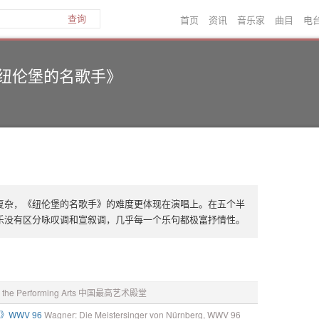
首页
资讯
音乐家
曲目
电
查询
纽伦堡的名歌手》
复杂，《纽伦堡的名歌手》的难度更体现在演唱上。在五个半
乐没有区分咏叹调和宣叙调，几乎每一个乐句都极富抒情性。
for the Performing Arts 中国最高艺术殿堂
》WWV 96
Wagner: Die Meistersinger von Nürnberg, WWV 96