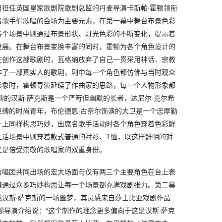
曾担任英国皇家歌剧院歌剧总监的丹麦导演卡斯帕·霍顿领衔
名歌手们歌唱的会场为主要元素，在第一幕中舞台布景色彩
各个场景中则通过布景形状、灯光色彩的不断变化，提示着
发展。在舞台布景变换丰富的同时，霍顿为各个角色设计的
在创作这部歌剧时，瓦格纳放弃了自己一贯采用神话、宗教
作了一部真实人的歌剧，剧中每一个角色都仿佛与当时观众
形象时，霍顿导演延续了作曲家的思路，每一个人物形象都
演的汉斯·萨克斯是一个严苛但幽默的长者，达尼尔·克尔希
束缚的时尚青年，布伦德恩·古奈尔饰演的大卫是一个忠厚勤
计上同样构思巧妙，出席名歌手活动时各个角色穿着色彩鲜
生活场景中则穿着款式普通的衬衫、T恤，以这样鲜明的对
又是倍受崇敬的歌唱家的双重身份。
合唱团共同出场的宏大场面与仅有两三个主要角色在台上表
演通过众多巧妙构思让每一个场景都充满戏剧张力。第二幕
成汉斯·萨克斯的一场噩梦，其灵感来自莎士比亚戏剧作品
顿导演介绍说：“这个制作的理念更多偏向于这是汉斯·萨克