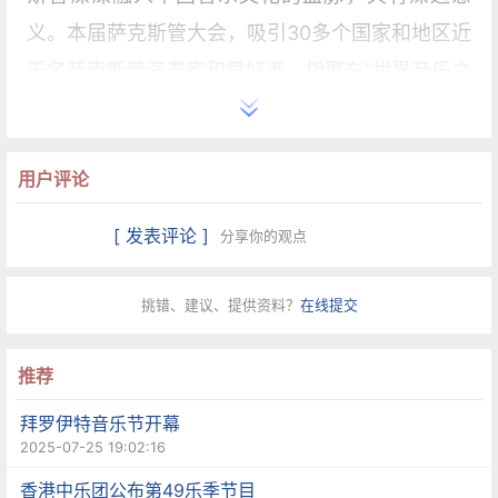
义。本届萨克斯管大会，吸引30多个国家和地区近
千名萨克斯管演奏家和爱好者，相聚在“世界音乐之
城”哈尔滨。
据介绍，7月26日至31日期间，第20届萨克斯管大
用户评论
会将举办开幕式萨克斯与交响乐团音乐会、大师班
[ 发表评论 ]
分享你的观点
讲座、学术研讨交流、国际萨克斯大师音乐会、闭
幕式百人萨克斯重奏音乐会等，不仅让中国萨克斯
挑错、建议、提供资料？
在线提交
管乐迷感受世界顶尖水准的演奏，更为专业人士搭
建学习与交流的平台，打开了一扇了解萨克斯管前
推荐
沿技术与文化的窗口。
拜罗伊特音乐节开幕
2025-07-25 19:02:16
香港中乐团公布第49乐季节目