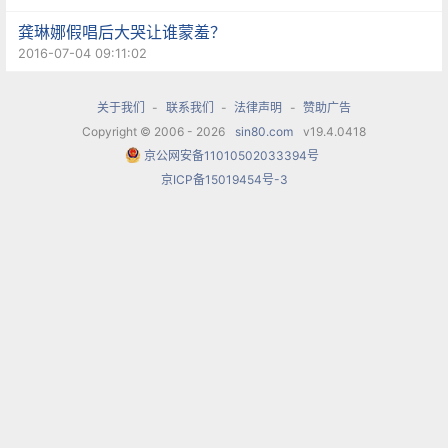
东，但平均年龄30岁的东艺运营团队凭着一股敢闯
龚琳娜假唱后大哭让谁蒙羞？
的精神，果断以市场思维破题。2005年11月，运营
2016-07-04 09:11:02
还不到半年的东艺就制造了一个“大新闻”——把世
界名团柏林爱乐乐团请到浦东丁香路。当时，柏林
关于我们
-
联系我们
-
法律声明
-
赞助广告
Copyright © 2006 - 2026
sin80.com
v19.4.0418
爱乐乐团演出两天的成本为1200多万，而那时全国
京公网安备11010502033394号
所有剧院全年运营经费超过千万的还不到3家，这无
京ICP备15019454号-3
疑是一场冒险。胆大的林宏鸣向董事会立下“军令
状”，亏损就卖自家的房子。最终，两场票房收入超
过700万，柏林爱乐乐团为东艺做了一个大大的广
告，“攻克柏林”也成了这家新生剧院破冰起航的转
折点。
东艺人不仅敢想，而且想得更远。在东艺，战略和
思路永远跑在时间的前面。东艺从成立之初就设立