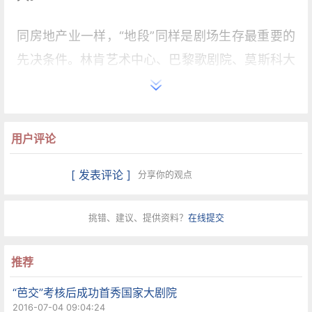
同房地产业一样，“地段”同样是剧场生存最重要的
先决条件。林肯艺术中心、巴黎歌剧院、莫斯科大
剧院，这些享誉世界的剧院无一例外都建在城市的
文化核心区。然而，在我们这个现代化剧院建设的
后发国家，“地段”却成了很多新建剧院的短板——
用户评论
新建剧院往往作为新城规划的一部分，不仅建在城
[ 发表评论 ]
分享你的观点
郊，远离成熟的文化区，有的连交通、餐饮等配套
设施也不健全。这成了许多新建剧院共同的“尴
挑错、建议、提供资料？
在线提交
尬”。
推荐
与同在沪上的上海大剧院相比，东艺恐怕先天不
足，没有政府补贴，又位于上海“文化沙漠”的浦
“芭交”考核后成功首秀国家大剧院
2016-07-04 09:04:24