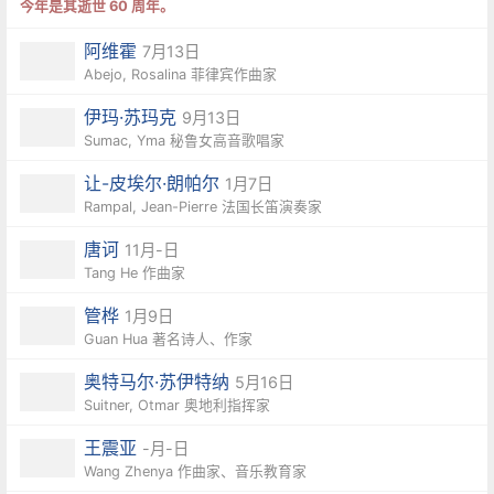
今年是其逝世 60 周年。
阿维霍
7月13日
Abejo, Rosalina 菲律宾作曲家
伊玛·苏玛克
9月13日
Sumac, Yma 秘鲁女高音歌唱家
让-皮埃尔·朗帕尔
1月7日
Rampal, ​Jean-Pierre 法国长笛演奏家
唐诃
11月-日
Tang He 作曲家
管桦
1月9日
Guan Hua 著名诗人、作家
奥特马尔·苏伊特纳
5月16日
Suitner, Otmar 奥地利指挥家
王震亚
-月-日
Wang Zhenya 作曲家、音乐教育家