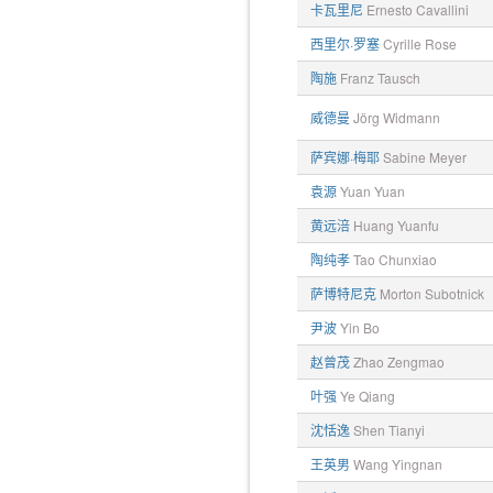
卡瓦里尼
Ernesto Cavallini
西里尔·罗塞
Cyrille Rose
陶施
Franz Tausch
威德曼
Jörg Widmann
萨宾娜·梅耶
Sabine Meyer
袁源
Yuan Yuan
黄远涪
Huang Yuanfu
陶纯孝
Tao Chunxiao
萨博特尼克
Morton Subotnick
尹波
Yin Bo
赵曾茂
Zhao Zengmao
叶强
Ye Qiang
沈恬逸
Shen Tianyi
王英男
Wang Yingnan