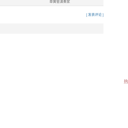
单簧管演奏家
[ 发表评论 ]