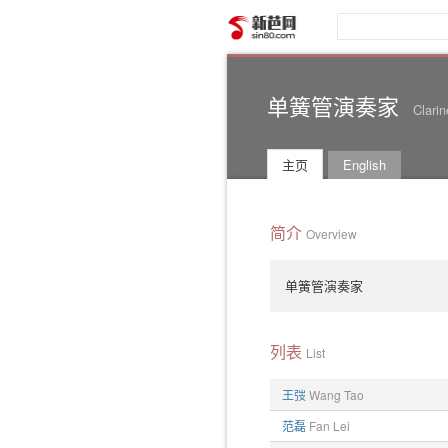
新芭网
单簧管演奏家
Clarin
主页
English
简介
Overview
单簧管演奏家
列表
List
王弢
Wang Tao
范磊
Fan Lei