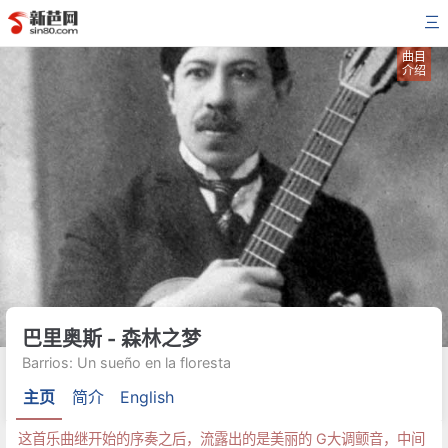
三
曲目
介绍
巴里奥斯 - 森林之梦
Barrios: Un sueño en la floresta
主页
简介
English
这首乐曲继开始的序奏之后，流露出的是美丽的 G大调颤音，中间