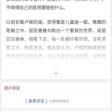
不晓得自己到底想要做些什么。
以前初看卢梭的画，觉得像是儿童画一般。稚嫩的
笔触之中，层层叠叠勾勒出一个繁复的世界。说是
层层叠叠，细看下去，每一处都纤毫毕现，没有浓
素之分，恍若迷宫。我总是认为，卢梭的画既是他
眼睛里所见的世界，却又不是现实的世界。说是童
真吧，其实不外是幻想。幻想往往就和梦分不清。
而梦又是内心世界的折射。在卢梭的幻想世界里，
我感受到了快乐，无邪，而且丰富多姿。于是我盼
用户评论
望，我的梦也能如此纯粹。人的欲望是无尽的，烦
恼也是无穷的。有时候欲望却又如此简单，。
[ 发表评论 ]
分享你的观点