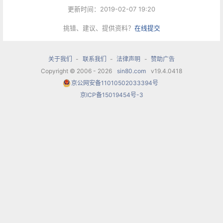
脑子里忽然就浮现一段音乐来。不止是音乐，那是
更新时间：2019-02-07 19:20
一个这样的场面：我在环绕的展览馆里，漫不经心
挑错、建议、提供资料？
在线提交
看卢梭枝叶茂密的画，而背景音乐是《梦中的森
林》。
关于我们
-
联系我们
-
法律声明
-
赞助广告
Copyright © 2006 - 2026
sin80.com
v19.4.0418
说起来，这首乐曲还被翻译为《森林之梦》、《圣
京公网安备11010502033394号
京ICP备15019454号-3
景之梦》，虽然还是这几个字，换了个次序，意味
就迥然不同。虽然不是什么出名的大曲子，因为是
一首吉他曲，但却是我所听到的最为迷人的吉他曲
之一。作曲家巴里奥斯也是我所钟爱的吉他作曲
家，为世人提供了许多真正展现吉他魅力的乐曲。
在古典吉他爱好者中，巴里奥斯最为出名的曲子有
《大教堂》、《最后的颤音》、《森林之梦》等。