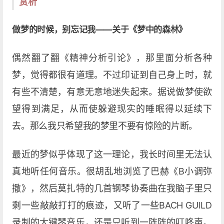
赏析
做梦的时候，别忘记我——关于《梦中的森林》
偶然翻了翻《精神分析引论》，那里面分析各种
梦，觉得都很有道理。不过印证到自己身上时，就
有些不清楚，有意无意地迷失起来。据说做梦使欲
望得到满足，从而使躲避现实的睡眠得以延续下
去。那么我只希望我的梦里不要有惊险的片断。
最近的梦似乎体现了这一理论，我长时间里无法认
真地听任何音乐。很胡乱地浏览了巴赫《B小调弥
撒》，然后莫扎特的几首钢琴协奏曲在我脑子里只
剩一些敲敲打打的痕迹，又听了一些BACH GUILD
录制的大键琴音乐，还是只听到一阵阵的叮咚声。