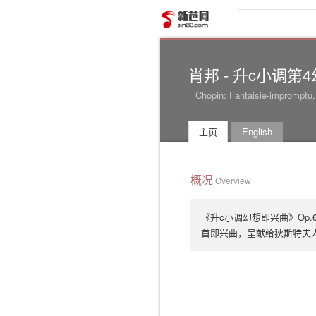
新芭网
肖邦 - 升c小调第4
Chopin: Fantaisie-impromptu
主页
English
概况
Overview
《升c小调幻想即兴曲》Op.
首即兴曲，呈献给狄斯特夫