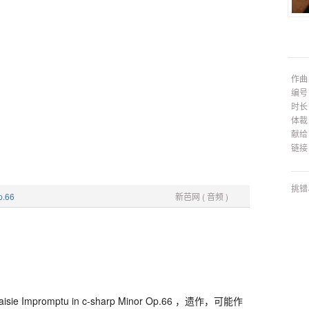
作曲
编号
时长
体裁
献给
链接
挑错
.66
新芭网 ( 音频 )
 Impromptu in c-sharp Minor Op.66 ，遗作，可能作