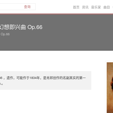
首页
资讯
音乐家
曲目
查询
幻想即兴曲 Op.66
, Op.66
66 ，遗作，可能作于1834年，是肖邦创作的名副其实的第一
人。