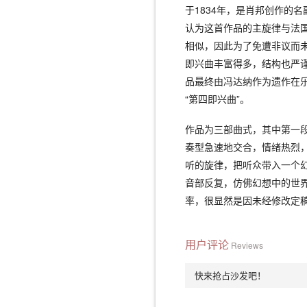
于1834年，是肖邦创作的
认为这首作品的主旋律与法国
相似，因此为了免遭非议而
即兴曲丰富得多，结构也严
品最终由冯达纳作为遗作在乐
“第四即兴曲”。
作品为三部曲式，其中第一段
奏型急速地交合，情绪热烈，
听的旋律，把听众带入一个
音部反复，仿佛幻想中的世
率，很显然是因未经修改定
用户评论
Reviews
快来抢占沙发吧！