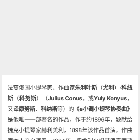
法裔俄国小提琴家、作曲家
朱利叶斯
（
尤利
）
·科纽
斯
（
科努斯
）（
Julius Conus
，或
Yuly Konyus
，
又译
康努斯
、
科纳斯
等）的
《e小调小提琴协奏曲》
是他唯一一部著名的作品，作于约1896年，题献给
捷克小提琴家赫利美利。1898年该作品首演，作曲