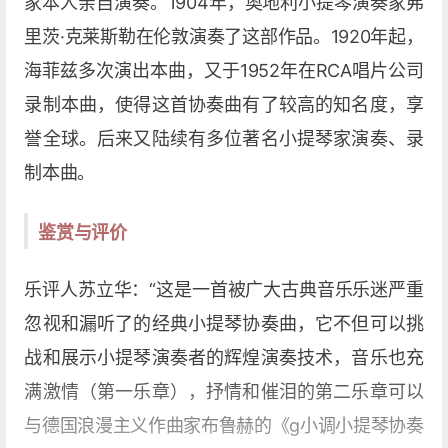
家本人亲自演奏。1904年，奥地利小提琴演奏家弗
里茨·克莱斯勒在伦敦演奏了这部作品。1920年起，
海菲兹多次演出本曲，又于1952年在RCA唱片公司
录制本曲，使得这首协奏曲有了较高的知名度，享
誉全球。后来又陆续有多位著名小提琴家演奏、录
制本曲。
鉴赏与评价
乐评人苏立华：“这是一首被广大古典音乐乐迷严重
忽视和漏听了的经典小提琴协奏曲，它不但可以挑
战和展示小提琴演奏者的辉煌演奏技术，音乐也充
满激情（第一乐章），抒情和催泪的第二乐章可以
与德国浪漫主义作曲家布鲁赫的《g小调小提琴协奏