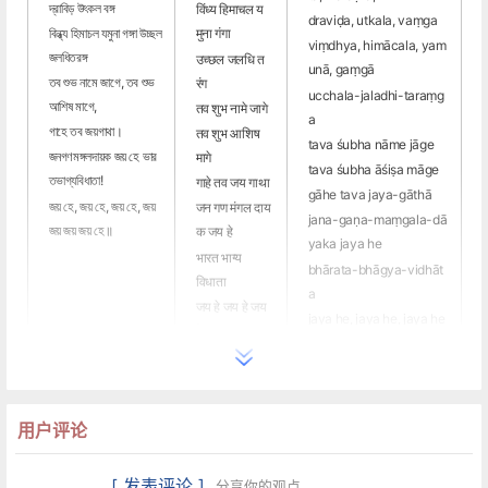
দ্রাবিড় উৎ‍‌কল বঙ্গ
विंध्य हिमाचल य
draviḍa, utkala, vaṃga
বিন্ধ্য হিমাচল যমুনা গঙ্গা উচ্ছল
मुना गंगा
viṃdhya, himācala, yam
জলধিতরঙ্গ
उच्छल जलधि त
unā, gaṃgā
তব শুভ নামে জাগে, তব শুভ
रंग
ucchala-jaladhi-taraṃg
আশিষ মাগে,
तव शुभ नामे जागे
a
গাহে তব জয়গাথা।
तव शुभ आशिष
tava śubha nāme jāge
জনগণমঙ্গলদায়ক জয় হে ভার
मागे
tava śubha āśiṣa māge
তভাগ্যবিধাতা!
गाहे तव जय गाथा
gāhe tava jaya-gāthā
জয় হে, জয় হে, জয় হে, জয়
जन गण मंगल दाय
jana-gaṇa-maṃgala-dā
জয় জয় জয় হে॥
क जय हे
yaka jaya he
भारत भाग्य
bhārata-bhāgya-vidhāt
विधाता
a
जय हे जय हे जय
jaya he, jaya he, jaya he
हे
jaya jaya jaya, jaya he!
जय जय जय जय
हे
用户评论
中文翻译
[ 发表评论 ]
分享你的观点