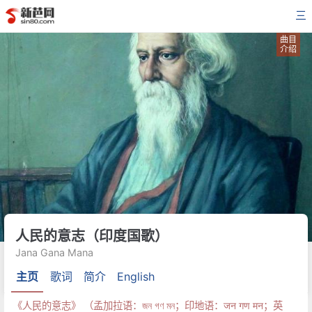
三
曲目
介绍
人民的意志（印度国歌）
Jana Gana Mana
主页
歌词
简介
English
《人民的意志》 （孟加拉语：জন গণ মন；印地语：जन गण मन；英