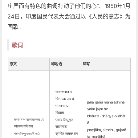
庄严而有特色的曲调打动了他们的心”。1950年1月
24日，印度国民代表大会通过以《人民的意志》为
国歌。
歌词
原文
印地语
转写
जन गण मन अ
धिनायक जय हे
jana gaṇa mana adhinā
भारत भाग्य
yaka jaya he
विधाता
bhārata-bhāgya-vidhāt
জনগণমন-অধিনায়ক জয় হে
पंजाब सिंधु गुज
ā
ভারতভাগ্যবিধাতা!
रात मराठा
paṃjāba, siṃdhu, gujarā
পঞ্জাব সিন্ধু গুজরাট মরাঠা
द्राविड उत्कल वंग
ta, marāṭhā,