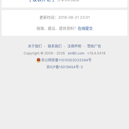
印度人的心和命运都由你管辖，
你的名字使全国奋发，
更新时间：2018-08-21 23:01
旁遮普、信德、古吉拉特、马拉塔、
挑错、建议、提供资料？
在线提交
达罗毗荼、奥里萨、孟加拉；
温迪亚、喜马拉雅发出回响，
关于我们
-
联系我们
-
法律声明
-
赞助广告
亚穆纳、恒河奏乐回答，
Copyright © 2006 - 2026
sin80.com
v19.4.0418
京公网安备11010502033394号
印度洋的波浪唱着歌，
京ICP备15019454号-3
向你颂赞向你祝福，
一切人都等你拯拔。
印度人的心和命运都由你管辖，
你永远无敌于天下。