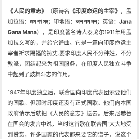
《人民的意志》
（原诗名
《印度命运的主宰》
，孟
加拉语：
জন গণ মন
；印地语：
जन गण मन
；英语：
Jana
Gana Mana
），是印度著名诗人泰戈尔1911年用孟
加拉文写的，并给它谱曲。它是一篇向印度命运主
宰者祈求踢福的祷丈.要求印度人民不分种姓，不分
教派，团结起来为祖国服务，在印度人民独立斗争
中起到了鼓舞斗志的作用。
1947年印度独立后，联合国向印度代表团索要他们
的国歌。但那时印度还没有正式国歌。他们向本国
政府请示后就把《人民的意志》送去。后来尼赫鲁
在国会的发言中说，当时这首歌在联合国“大大地受
到赞赏，许多国家的代表都来要它的谱子，说这个