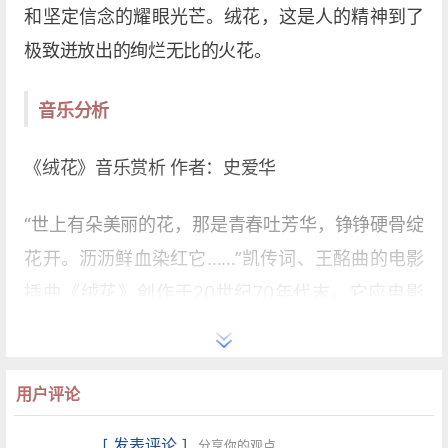
和坚定信念的耀眼光芒。绒花，这是人的精神到了
极致迸放出的绚烂无比的火花。
音乐分析
《绒花》音乐赏析 作者：史爱华
“世上有朵美丽的花，那是青春吐芳华，铮铮硬骨绽
花开。沥沥鲜血染红它……”凯传词、王酩曲的电影
插曲《绒花》创作于20世纪70年代末，它应电影
《小花》的剧情发展需要而生。以新颖的视角、清
新的音乐风格深入细致地刻画了女主角翠姑内心世
用户评论
界的情感美。歌曲旋律优美抒情，情深意笃。感人
肺腑。
[ 发表评论 ]
分享你的观点