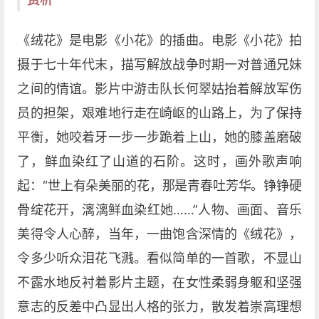
《绒花》是电影《小花》的插曲。电影《小花》拍
摄于七十年代末，描写解放战争时期一对普通兄妹
之间的情谊。影片中游击队长何翠姑抬着解放军伤
员的担架，艰难地行走在崎岖的山路上，为了保持
平衡，她咬着牙一步一步跪着上山，她的膝盖磨破
了，鲜血染红了山道的石阶。这时，画外歌声响
起：“世上有朵美丽的花，那是青春吐芳华。铮铮硬
骨绽花开，漓漓鲜血染红她……”人物、画面、音乐
美得令人心醉，当年，一曲饱含深情的《绒花》，
令多少听众泪花飞溅。看似简单的一首歌，不显山
不露水地反衬着影片主题，在女性柔弱身躯和坚强
意志的反差中凸显出人格的张力，散发着崇高理想