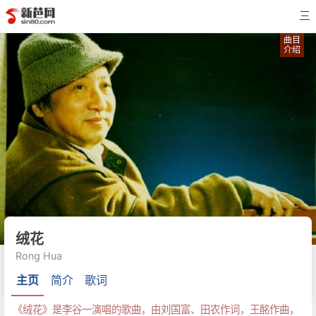
三
曲目
介绍
绒花
Rong Hua
主页
简介
歌词
《绒花》是李谷一演唱的歌曲，由刘国富、田农作词，王酩作曲，