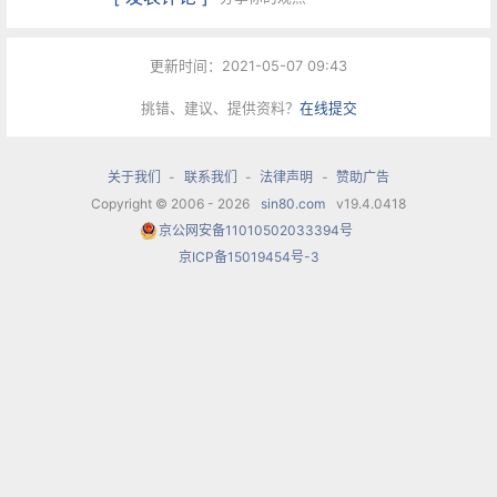
一、电影《小花》概述
更新时间：2021-05-07 09:43
改编于前涉小说《桐柏英雄》的电影《小花》，故
挑错、建议、提供资料？
在线提交
事梗概为：1930年，桐柏山区的一户赵姓人家。将
关于我们
-
联系我们
-
法律声明
-
赞助广告
不满周岁的女儿小花卖给他人。当晚，伐木工人何
Copyright © 2006 - 2026
sin80.com
v19.4.0418
向东将地下党员董向坤和周医生的女儿董红果寄养
京公网安备11010502033394号
在赵家，因红果和小花同岁。就改名也叫小花。十
京ICP备15019454号-3
七年后。赵小花(董红果)到部队中寻找投身**的哥
哥赵永生未果，却遇到周医生，母女相见不相识。
赵永生的亲妹妹小花被卖后，被何向东赎出收养。
改名何翠姑。已成长为游击队长的翠姑在一次战斗
中“跪走风车矶”救了身负重伤的亲哥哥永生，但她
自己却不知情。之后，小花与哥哥相逢，翠姑也得