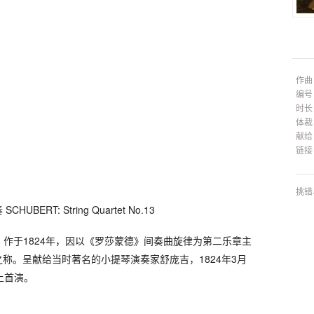
作曲
编号
时长
体裁
献给
链接
挑错
ERT: String Quartet No.13
4，作于1824年，因以《罗莎蒙德》间奏曲旋律为第二乐章主
称。呈献给当时著名的小提琴演奏家舒庞吉，1824年3月
上首演。