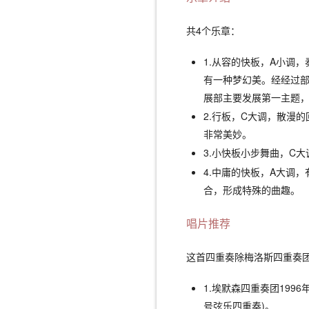
共4个乐章：
1.从容的快板，A小调
有一种梦幻美。经经过
展部主要发展第一主题
2.行板，C大调，散漫
非常美妙。
3.小快板小步舞曲，C
4.中庸的快板，A大调
合，形成特殊的曲趣。
唱片推荐
这首四重奏除梅洛斯四重奏
1.埃默森四重奏团1996
号弦乐四重奏)。