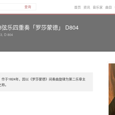
首页
资讯
音乐家
曲目
查询
13弦乐四重奏「罗莎蒙德」 D804
13, D 804
4，作于1824年，因以《罗莎蒙德》间奏曲旋律为第二乐章主
之称。