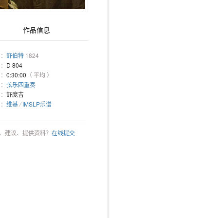
作品信息
 ：
舒伯特
1824
 ：
D 804
 ：
0:30:00
（ 平均 ）
 ：
弦乐四重奏
 ：
舒庞吉
 ：
维基
/
IMSLP乐谱
、建议、提供资料？
在线提交