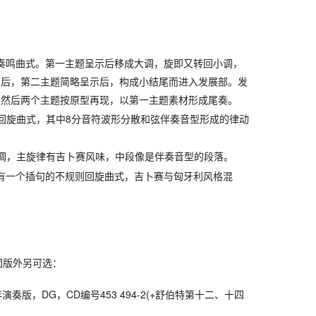
，奏鸣曲式。第一主题呈示后移成大调，旋即又转回小调，
部后，第二主题简略呈示后，构成小结尾而进入发展部。发
，然后两个主题按原型再现，以第一主题素材形成尾奏。
的回旋曲式，其中8分音符波形分散和弦伴奏音型形成的律动
大调，主旋律有吉卜赛风味，中段像是伴奏音型的段落。
，有一个插句的不规则回旋曲式，吉卜赛与匈牙利风格混
团版外另可选：
年演奏版，DG，CD编号453 494-2(+舒伯特第十二、十四