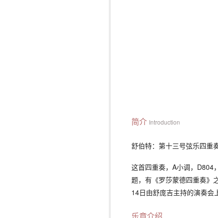
简介
Introduction
舒伯特：第十三号弦乐四重奏 SCHUB
这首四重奏，A小调，D80
题，有《罗莎蒙德四重奏》之
14日由舒庞吉主持的演奏会
乐章介绍