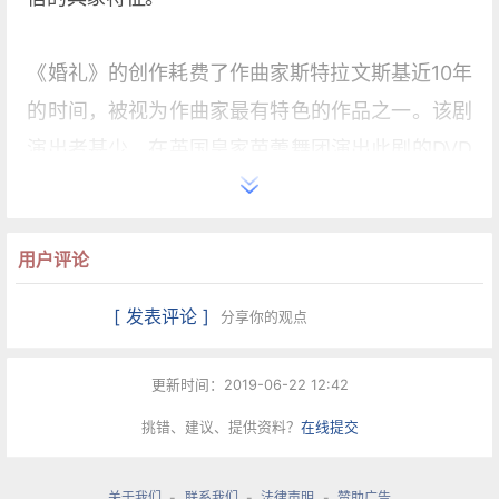
《婚礼》的创作耗费了作曲家斯特拉文斯基近10年
的时间，被视为作曲家最有特色的作品之一。该剧
演出者甚少，在英国皇家芭蕾舞团演出此剧的DVD
发行之前，世界上公开出售的几乎只有巴黎歌剧院
芭蕾舞团1990年出版的一个录像。英国皇家芭蕾舞
用户评论
团此片采用了原始编导尼金斯卡亲授的原始版本，
具有极强的艺术欣赏性和很高的学术意义。
[ 发表评论 ]
分享你的观点
赏析
更新时间：2019-06-22 12:42
《 婚禮》Les Noces
挑错、建议、提供资料？
在线提交
尼金斯基的妹妹尼金斯卡編舞的《婚禮》
关于我们
-
联系我们
-
法律声明
-
赞助广告