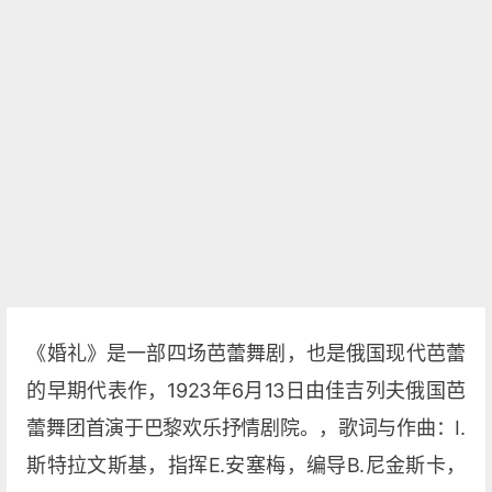
《婚礼》是一部四场芭蕾舞剧，也是俄国现代芭蕾
的早期代表作，1923年6月13日由佳吉列夫俄国芭
蕾舞团首演于巴黎欢乐抒情剧院。，歌词与作曲：I.
斯特拉文斯基，指挥E.安塞梅，编导B.尼金斯卡，