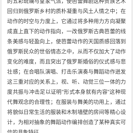
的五彩斑斓与皇家气派，使芭蕾舞剧这种贵族艺术
回归到俄罗斯乡村的质朴凝重与风土人情之中；在
动作的时空与力度上，它通过将多种用力方向凝聚
成直上直下的动作指向，一改俄罗斯古典芭蕾的线
条美感与轻盈向上，使芭蕾动作的天国质感回落到
俄罗斯民众的世俗情态之中，从而不仅加大了动作
变化的难度，而且突出了俄罗斯婚俗的仪式感与悲
壮感；在合唱队演唱、打击乐演奏与舞蹈动作迸发
这三重对应的关系上，视、听、动觉三位一体的力
度共振与冲击足以证明“形式本身就有内容”这种现
代舞观念的合理性；在服装与舞美的功用上，通过
将貌似日常生活的服装和木制墙壁的房间等精心设
计，为相对抽象的舞蹈动作编排创造了某种真实可
信的具象特征。