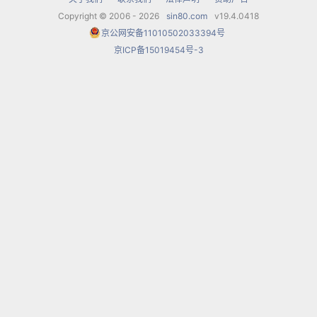
Copyright © 2006 - 2026
sin80.com
v19.4.0418
作曲家在樸質的音樂中加入了獨唱和合唱，幾乎就
京公网安备11010502033394号
是由最簡單原始的俄羅斯民歌衍化出來的；舞劇的
京ICP备15019454号-3
佈景和服裝也配合了音樂的風格而從簡單中透出一
種純樸的美 --新娘簡陋的閨房可說是家徒壁，只有
一扇窗子，而新娘和她的女伴們都只穿白衫黑裙；
新郎的家也是一樣，他和他的男朋友們也是清一色
的襯衫灰褲。他們的雙親都是普通村民，而婚禮的
進行也只是人們唱著民歌，大家跳著民間舞蹈而
已。
然而，這個舞劇不論在音樂、歌唱或者舞蹈方面，
都可以把你深深的吸住，因為在音樂和舞蹈的背後
蘊藏著深厚的感情 ！