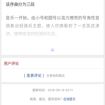
该序曲分为三段
音乐一开始，由小号和圆号以高亢嘹亮的号角性音
调奏出轻骑兵主题，使人仿佛看到了一支英武潇
洒、精神焕发的轻骑兵队伍。
紧接着，长号用合奏与这一主题相呼应，形成了浓
厚的军营气氛。随后，小提琴以极快的速度和跳跃
的节奏型奏出一个轻捷明快的主题，表现了轻骑兵
用户评论
机敏欢悦的形象。
[ 发表评论 ]
分享你的观点
由小号为主奏的进行曲主题紧接着就出现了，这一
更新时间：2018-08-19 20:11
主题不仅充分发挥了加洛泼舞曲欢快的特点，而且
挑错、建议、提供资料？
在线提交
还运用了模仿马蹄声的描写性表现手法，生动逼真