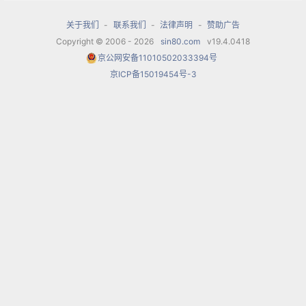
地表现了轻骑兵队伍的行进，这是这部作品中最为
关于我们
-
联系我们
-
法律声明
-
赞助广告
人们所熟悉的旋律。
Copyright © 2006 - 2026
sin80.com
v19.4.0418
京公网安备11010502033394号
乐曲中间转为小调，小提琴奏出匈牙利吉普赛雕饰
京ICP备15019454号-3
调式的主题，如歌的旋律宁静而忧郁，带有悲歌的
色彩，表现了歌剧中骑兵队长回忆往事时百感交集
的心情；
乐曲第三部分是第一部分的再现。骑兵进行曲经过
反复和发展，再次形成欢乐的高潮。最后，以乐队
强而有力的全奏终曲。
乐曲不长，却震撼人心，令人流连忘返。