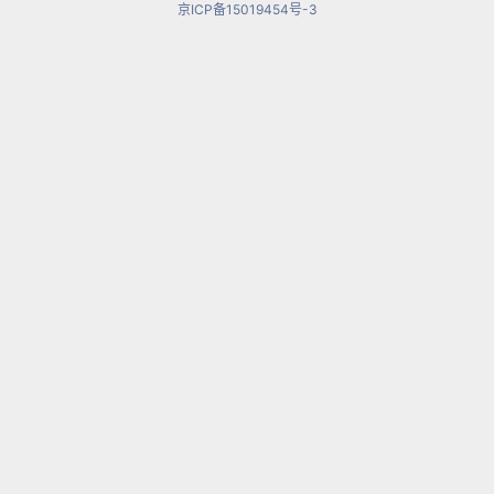
京ICP备15019454号-3
终于在俄国巡回演出时病倒了，原来依莎贝儿当时
又怀孕了，维尼亚夫斯基深怕婴儿出生时经济不宽
裕，所以在身体微恙的状况之下还是拼命演出，结
果他最小的女儿爱琳出生时，维尼亚夫斯基已经病
故过世两个月了。
《传奇曲》的前奏是以小提琴哀怨的演奏出孤独的
小调旋律，乐曲中间转成大调的舞曲音乐，以双音
来演奏，而在最后一段，小提琴再回到孤独的旋
律，向世人告别。
传奇真爱，尽在音符中。