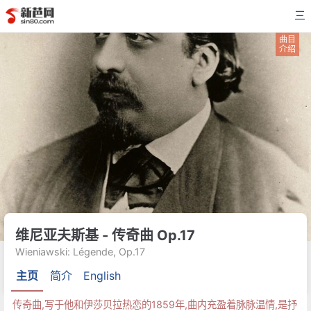
三
曲目
介绍
维尼亚夫斯基 - 传奇曲 Op.17
Wieniawski: Légende, Op.17
主页
简介
English
传奇曲,写于他和伊莎贝拉热恋的1859年,曲内充盈着脉脉温情,是抒