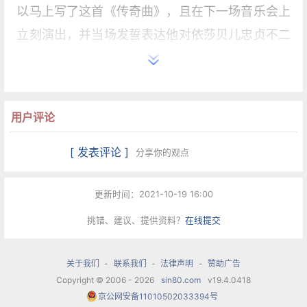
以马上写了这首《传奇曲》，且在下一场音乐会上
立刻演出，并当场发誓表达他对依莎贝儿忠贞不二
的爱意，就这样感动了依莎贝儿的父母，让他顺利
的娶到了美娇娘。
用户评论
当然故事是要在结婚之后才开始。因为音乐这个工
作在当时社会不是很稳定的，几乎所有独奏家都是
[ 发表评论 ]
分享你的观点
自由职业者，有演奏才有收入，后来他接受了一份
在比利时布鲁塞尔皇家音乐院的教职，但演奏家一
更新时间：2021-10-19 16:00
辈子都是演奏家，他仍然马不停蹄的接受巡回演奏
挑错、建议、提供资料？
在线提交
的邀请，只是主要的原因还是那首《传奇曲》的誓
言，他要依莎贝儿过安定舒适的生活。
关于我们
-
联系我们
-
法律声明
-
赞助广告
Copyright © 2006 - 2026
sin80.com
v19.4.0418
京公网安备11010502033394号
不过人的精力还是有限的，他在20年的奔波之下，