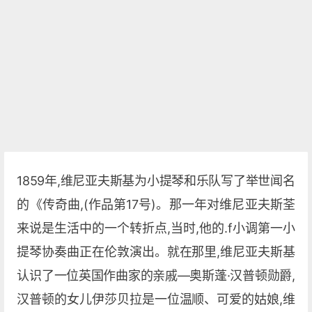
1859年,维尼亚夫斯基为小提琴和乐队写了举世闻名
的《传奇曲,(作品第17号)。那一年对维尼亚夫斯荃
来说是生活中的一个转折点,当时,他的.f小调第一小
提琴协奏曲正在伦敦演出。就在那里,维尼亚夫斯基
认识了一位英国作曲家的亲戚—奥斯蓬·汉普顿勋爵,
汉普顿的女儿伊莎贝拉是一位温顺、可爱的姑娘,维