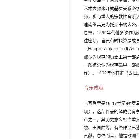
生于罗马一个贵族家庭，家中
艺术大师米开朗基罗关系密切。
师，参与重大的宗教性音乐活
迪南继其兄为托斯卡纳大公
总管。1590年代他多次作
往密切，自己有时也算是成员
（
Rappresentatione di Anim
被认为现存的历史上第一部
一般被公认为现存最早一部
作）。1602年他在罗马去世
音乐成就
卡瓦列里是16-17世纪的
现》，这部作品的体裁仍有
声之一，其历史意义相当重
歌、田园曲等，有些作品已
贡献。总体而言，他是欧洲