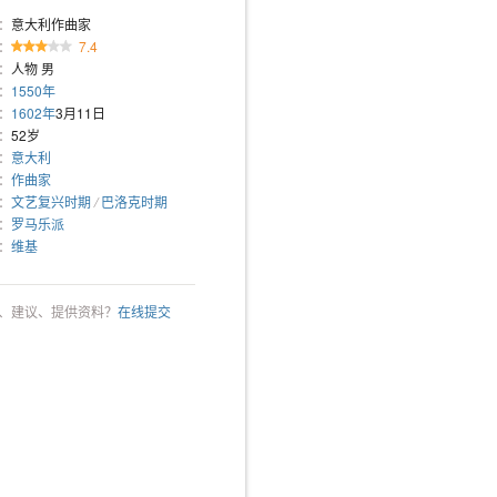
：
意大利作曲家
：
7.4
：
人物 男
：
1550年
：
1602年
3月11日
：
52岁
：
意大利
：
作曲家
：
文艺复兴时期
/
巴洛克时期
：
罗马乐派
：
维基
、建议、提供资料？
在线提交