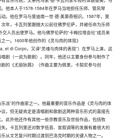
有音乐传统，父亲托马索·德·卡瓦列里年轻时体貌俊美，与
他本人于1578-1584年在罗马当地担任乐师、管风琴
动。他在罗马与斐迪南一世·德·美第奇相识。1587年，斐
。次年，卡瓦列里跟随大公前往佛罗伦萨，并被任命为乐师
为外交人员出使罗马。他与佛罗伦萨的“卡梅拉塔会社”成员来
之一。1600年他创作的《灵与肉的体现》
a, et di Corpo，
又译“灵魂与肉体的表现”）在罗马上演，这
清唱剧（一说为歌剧）。同年，他还以主要身份参与制作了
歌剧的《尤丽狄茜》（作曲主要为佩里，卡契尼参与创
。
“罗马乐派”的作曲家之一。他最重要的音乐作品是《灵与肉的体
争议，但无疑肯定是清唱剧和歌剧这两种音乐形式的直接先
大。此外他还作有其他一些宗教音乐及世俗作品，包括牧
遗失。卡瓦列里还对数字低音、宣叙调等的发展有着很大的
音乐从文艺复兴时期过渡到巴洛克时期的关键人物之一。