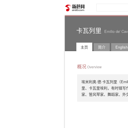
新芭网
卡瓦列里
Emilio de' Cava
主页
简介
English
概况
Overview
埃米利奥·德·卡瓦列里（Emilio
里、卡瓦里埃利，有时错写作卡
家、管风琴家、舞蹈家、外