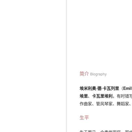
简介
Biography
埃米利奥·德·卡瓦列里
（
Emil
埃里
、
卡瓦里埃利
，有时错
作曲家、管风琴家、舞蹈家
生平