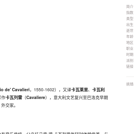
简介
指数
类型
出生
逝世
年龄
地区
职业
时期
派别
链接
挑错
io de' Cavalieri
，1550-1602），又译
卡瓦莱里
、
卡瓦利
写作
卡瓦列雷
（
Cavaliere
），意大利文艺复兴至巴洛克早期
、外交家。