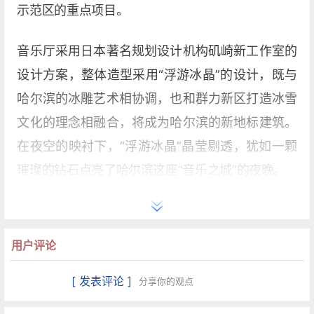
示范区的重点项目。
音乐厅采用日本著名规划设计机构矶崎新工作室的
设计方案，整体造型采用“浮游冰晶”的设计，既与
哈尔滨的冰雕艺术相协调，也和群力新区打造冰雪
文化的理念相融合，将成为哈尔滨的新地标建筑。
在夜空的映衬下，“浮游冰晶”晶莹剔透，犹如一颗
璀璨的钻石点亮了哈尔滨这座“音乐之城”的夜晚。
东北首台管风琴引入音乐厅
用户评论
音乐厅建筑外部采用钢结构配合玻璃幕墙，屋顶设
计为大跨度钢结构的龙骨梁，建筑内部基座等均采
[ 发表评论 ]
分享你的观点
用钢筋混凝土结构。根据功能划分，音乐厅内设候