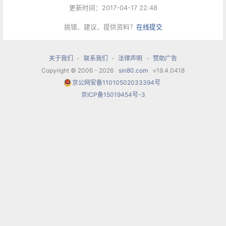
场大厅、1200座大音乐厅、400座小音乐厅、演员
更新时间：2017-04-17 22:48
休息化妆厅等功能厅。
挑错、建议、提供资料？
在线提交
音乐厅内设置了一台由世界著名的意大利鲁法第公
关于我们
-
联系我们
-
法律声明
-
赞助广告
司制作的管风琴，以带给人们震撼的视听享受。该
Copyright © 2006 - 2026
sin80.com
v19.4.0418
京公网安备11010502033394号
管风琴不但是哈尔滨乃至东北三省的第一台管风
京ICP备15019454号-3
琴，也是国内第一台从意大利进口的管风琴。高品
质的音乐厅建设将奠定哈尔滨音乐文化在国内、国
际的影响力。
大厅内每位听众可感受同样音质
音乐厅在声学设计上，是按照使观众欣赏到演员、
歌唱家和各种乐器发出的原声效果考虑的，切实保