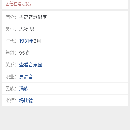
团任独唱演员。
简介：
男高音歌唱家
类型：
人物 男
时代：
1931年
2月 -
年龄：
95岁
关系：
查看音乐圈
职业：
男高音
民族：
满族
老师：
杨比德