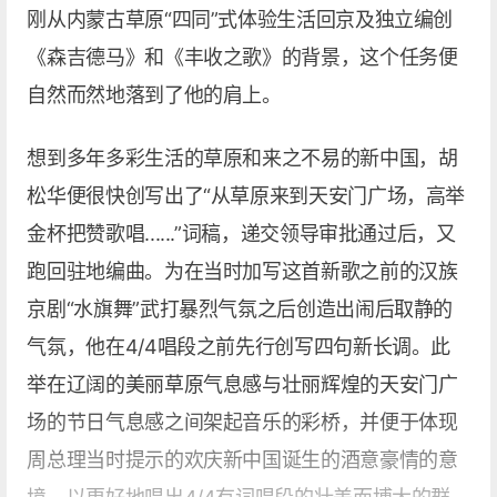
刚从内蒙古草原“四同”式体验生活回京及独立编创
《森吉德马》和《丰收之歌》的背景，这个任务便
自然而然地落到了他的肩上。
想到多年多彩生活的草原和来之不易的新中国，胡
松华便很快创写出了“从草原来到天安门广场，高举
金杯把赞歌唱......”词稿，递交领导审批通过后，又
跑回驻地编曲。为在当时加写这首新歌之前的汉族
京剧“水旗舞”武打暴烈气氛之后创造出闹后取静的
气氛，他在4/4唱段之前先行创写四句新长调。此
举在辽阔的美丽草原气息感与壮丽辉煌的天安门广
场的节日气息感之间架起音乐的彩桥，并便于体现
周总理当时提示的欢庆新中国诞生的酒意豪情的意