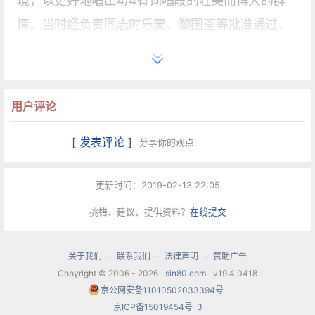
境，以更好地唱出4/4有词唱段的壮美而博大的群
情。当时经负责同志时乐蒙、黎国荃等批准通过，
安排赵行达同志紧张地乐队配器、加之编舞合乐排
练等，两天后，便迎接了周总理和陈毅元帅再审
查，观看了《赞歌》的添演，高兴地一遍通过，并
用户评论
给与了鼓励。
[ 发表评论 ]
分享你的观点
歌曲成就
更新时间：2019-02-13 22:05
《东方红》公演后，《赞歌》很快唱遍了祖国大江
挑错、建议、提供资料？
在线提交
南北，也唱出了国门。1965年《东方红》拍成电影
后，胡松华被选调随周总理赴印度尼西亚参加万隆
关于我们
-
联系我们
-
法律声明
-
赞助广告
会议十周年大庆活动，《赞歌》被定为每场必唱之
Copyright © 2006 - 2026
sin80.com
v19.4.0418
京公网安备11010502033394号
歌。此后经过国内外数千场的演出，又不断地深入
京ICP备15019454号-3