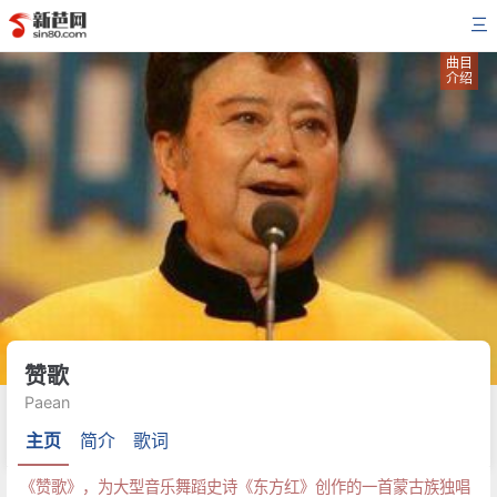
三
曲目
介绍
赞歌
Paean
主页
简介
歌词
《赞歌》，为大型音乐舞蹈史诗《东方红》创作的一首蒙古族独唱