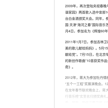
2009年，再次登陆央视春
谐家园》两首歌入选中宣部10
台白金酒颁奖大会。同年，参
国·天津“海河之春”国际音
月4日，参加名为《辉煌60
2011年1月7日，参加吉林
美的歌儿献给妈妈》。5月1
献给党”。7月15日，在北
的新创作歌曲”10首获奖作
奇》。
2012年，蒋大为参加牡丹
“五个一工程”奖展演晚会。
在龙年春节联欢晚会上，蒋大
行音乐榜”实至名归颁奖典礼
委。同年，担任江西卫视《中