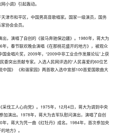
拉网小调》引起轰动。
日生于天津市和平区，中国男高音歌唱家。国家一级演员，国务
乐家协会会员。
问演出，演唱了自创的《骏马奔驰保边疆》。1980年，蒋大为
86年，春节联欢晚会演唱《在那桃花盛开的地方》，被观众
中国金唱片奖，2009年，“2009中非工业合作发展论坛”上获
与民委突出贡献专家。入选人民网评选的“人民喜爱的60位艺
说中国》 《和谐家园》两首歌入选中宣部100首爱国歌曲大
《采伐工人心向党》。1975年，12月4日，蒋大为调到中央
参加演出。1978年，蒋大为去军队慰问演出，演唱了自创
80年，蒋大为凭一曲《红牡丹》成名。1984年，首次参加央
开的地方》。