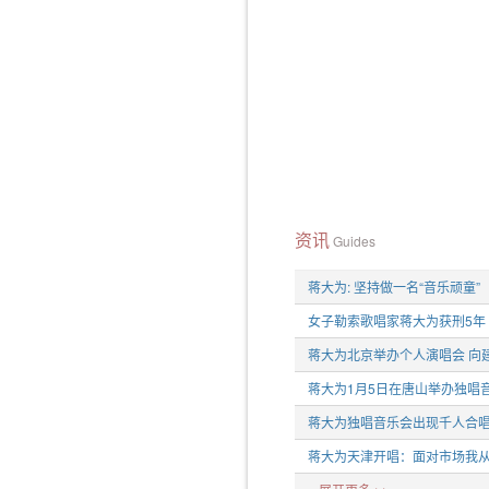
资讯
Guides
蒋大为: 坚持做一名“音乐顽童”
女子勒索歌唱家蒋大为获刑5年
蒋大为北京举办个人演唱会 向
蒋大为1月5日在唐山举办独唱
蒋大为独唱音乐会出现千人合
蒋大为天津开唱：面对市场我