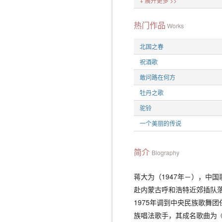
+ 展开更多 >>
热门作品
Works
北国之春
祝酒歌
敢问路在何方
牡丹之歌
驼铃
一个美丽的传说
简介
Biography
蒋大为（1947年－），中国
赴内蒙古呼和浩特近郊插队落
1975年调到中央民族歌舞
族唱法歌手，其成名歌曲为