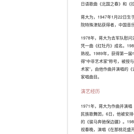
日语歌曲《北国之春》和《
蒋大为，1947年1月22
院特殊津贴获得者，中国音
1978年，蒋大为去军队慰
凭一曲《红牡丹》成名。19
熟视。1989年，获得第一届
得"中非艺术家"称号，被授
术家”，由他作曲并演唱的《
家唱曲目。
演艺经历
1971年，蒋大为作曲并演唱
民族歌舞团，6日，他被安排
的《骏马奔驰保边疆》。19
视春晚，演唱《在那桃花盛