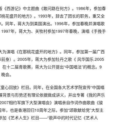
视版《西游记》中主题曲《敢问路在何方》。1986年，参加春
桃花盛开的地方》。1993年，辞去了团长的职务，重又全
。同年，蒋大为到美国演出。1996年，参加春晚并演唱歌
1997年，蒋大为、关牧村参加1997年春晚，演唱《手挽手
蒋大为演唱《在那桃花盛开的地方》。同年，参加第一届广西
身）。2005年，蒋大为参加牡丹之歌《 风华国乐.2005
年，在十二届青歌赛，蒋大为公开提出“中国唱法”的概念。9
》晚会。
客《童心回放》栏目。同年，在全国各大艺术学院宣传“中国唱
发展背景与形势还有理论依据做成讲义，并出专著《我的声乐
2007相约军旗下大型演唱会》演唱亲自作词作曲歌曲《骏
周年，也是香港回归10周年之际，参加“颂歌献给党”大型主
为参加《艺术人生》栏目——“歌声中的时代记忆《艺术人