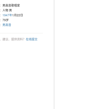
：
男高音歌唱家
：
人物 男
：
1947年
1月22日
：
79岁
：
男高音
、建议、提供资料？
在线提交