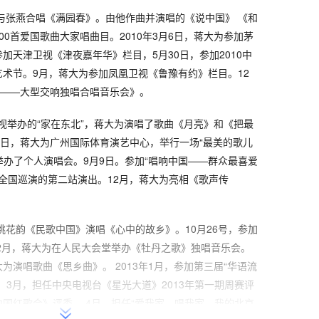
晚与张燕合唱《满园春》。由他作曲并演唱的《说中国》 《和
0首爱国歌曲大家唱曲目。2010年3月6日，蒋大为参加茅
加天津卫视《津夜嘉年华》栏目，5月30日，参加2010中
乐艺术节。9月，蒋大为参加凤凰卫视《鲁豫有约》栏目。12
年——大型交响独唱合唱音乐会》。
卫视举办的“家在东北”，蒋大为演唱了歌曲《月亮》和《把最
5日，蒋大为广州国际体育演艺中心，举行一场“最美的歌儿
京举办了个人演唱会。9月9日。参加“唱响中国——群众最喜爱
品全国巡演的第二站演出。12月，蒋大为亮相《歌声传
情桃花韵《民歌中国》演唱《心中的故乡》。10月26号，参加
12月，蒋大为在人民大会堂举办《牡丹之歌》独唱音乐会。
为演唱歌曲《思乡曲》。 2013年1月，参加第三届“华语流
。3月，担任中央电视台《星光大道》2013年第一期周赛评
国红歌会》评委。 4月，担任“爱我家，唱我家，我的北京