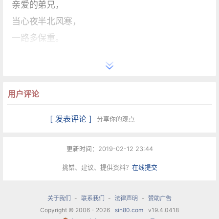
亲爱的弟兄，
当心夜半北风寒，
一路多保重。
送战友，踏征程。
任重道远多艰辛，
用户评论
洒下一路驼铃声。
[ 发表评论 ]
分享你的观点
山叠嶂，水纵横。
顶风逆水雄心在，
更新时间：2019-02-12 23:44
不负人民养育情。
挑错、建议、提供资料？
在线提交
战友啊战友，
亲爱的弟兄，
关于我们
-
联系我们
-
法律声明
-
赞助广告
待到春风传佳讯，
Copyright © 2006 - 2026
sin80.com
v19.4.0418