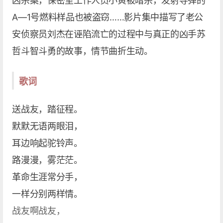
凶杀案，保密室工作人员小黄被暗杀，发射导弹的
A—1号燃料样品也被盗窃……影片集中描写了老公
安侦察员刘杰在诬陷流亡的过程中与真正的凶手苏
哲斗智斗勇的故事，情节曲折生动。
歌词
送战友，踏征程。
默默无语两眼泪，
耳边响起驼铃声。
路漫漫，雾茫茫。
革命生涯常分手，
一样分别两样情。
战友啊战友，