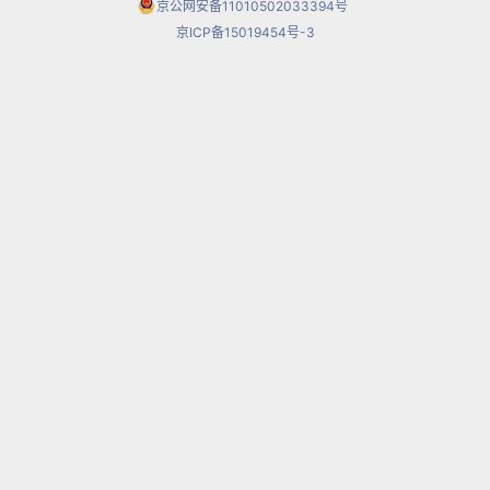
我们再相逢。
京公网安备11010502033394号
京ICP备15019454号-3
再相逢。