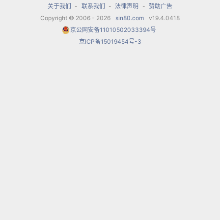
关于我们
-
联系我们
-
法律声明
-
赞助广告
辽兹和弗朗克（Cesar Franck），以及我们这里将
Copyright © 2006 - 2026
sin80.com
v19.4.0418
要论及的爱德华·拉罗（Edouard Lalo），也都是受
京公网安备11010502033394号
到拥有贝多芬和舒曼的德语世界的深刻启迪，他们
京ICP备15019454号-3
总是受到误解，即使是在自己的国家中也不得不为
能够得到承认而努力抗争。当然，这样的情形也是
由多种原因造成的。在资产阶级国王路易-菲力普以
及他的继任者，拿破仑三世皇帝统治期间，法国社
会正经受着工业化的强烈震荡，新生的中产阶级渴
望得到的是由华丽的歌剧场景和精湛的器乐演奏所
带来的轻松愉悦，最为时尚的音乐会所演奏都是以
较为轻松的，包括舞曲的作品为主。
正是在这样一个缺乏德国音乐的传统观念、又比较