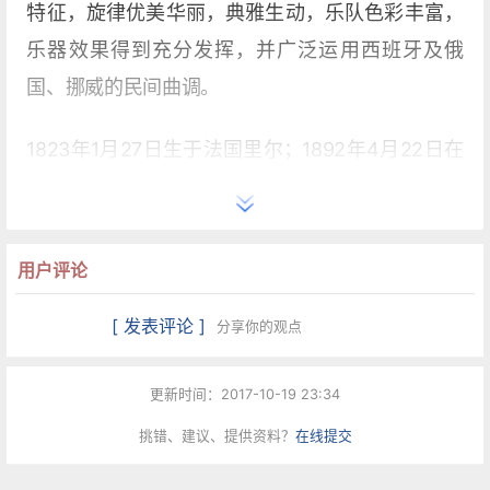
特征，旋律优美华丽，典雅生动，乐队色彩丰富，
乐器效果得到充分发挥，并广泛运用西班牙及俄
国、挪威的民间曲调。
1823年1月27日生于法国里尔；1892年4月22日在
法国巴黎去世
法国作曲家通常并不能像较为重要的德国和奥地利
用户评论
作曲家那样得到相当高的尊重，也不会像天才的意
大利作曲家一样获得众人的崇拜。无论是否得到公
[ 发表评论 ]
分享你的观点
众的认同，法国作曲家们的音乐创作往往是在其轻
更新时间：2017-10-19 23:34
松的品质、天资、幽默和高雅的风格等方面得到好
评，而作品的极致完美和宏大的激情表现却被忽视
挑错、建议、提供资料？
在线提交
了。即使是19世纪法国最重要的杰出人物，比如柏