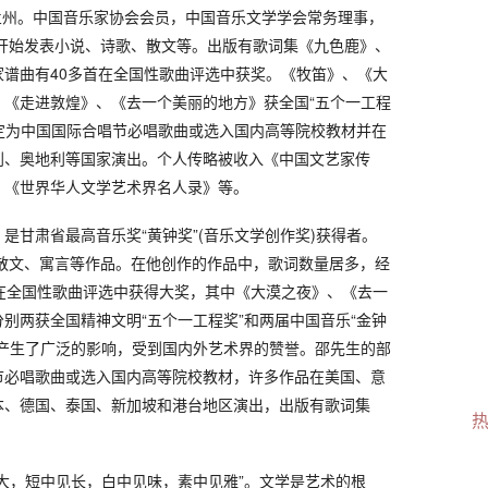
于兰州。中国音乐家协会会员，中国音乐文学学会常务理事，
年开始发表小说、诗歌、散文等。出版有歌词集《九色鹿》、
谱曲有40多首在全国性歌曲评选中获奖。《牧笛》、《大
、《走进敦煌》、《去一个美丽的地方》获全国“五个一工程
被定为中国国际合唱节必唱歌曲或选入国内高等院校教材并在
利、奥地利等国家演出。个人传略被收入《中国文艺家传
、《世界华人文学艺术界名人录》等。
是甘肃省最高音乐奖“黄钟奖”(音乐文学创作奖)获得者。
、散文、寓言等作品。在他创作的作品中，歌词数量居多，经
在全国性歌曲评选中获得大奖，其中《大漠之夜》、《去一
别两获全国精神文明“五个一工程奖”和两届中国音乐“金钟
外产生了广泛的影响，受到国内外艺术界的赞誉。邵先生的部
节必唱歌曲或选入国内高等院校教材，许多作品在美国、意
本、德国、泰国、新加坡和港台地区演出，出版有歌词集
大，短中见长，白中见味，素中见雅”。文学是艺术的根