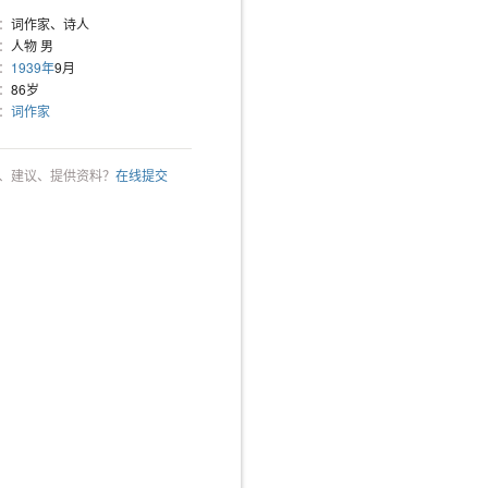
：
词作家、诗人
：
人物 男
：
1939年
9月
：
86岁
：
词作家
、建议、提供资料？
在线提交