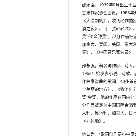
邵永强，1939年9月出生
甘肃作家协会会员。1956
《大漠胡杨》。歌词经作曲家
漠之夜》、《口弦轻轻吹》
奖”和“金钟奖”。部分作品
加拿大、泰国、美国、意大
集》、《中国音乐家名录》
邵永强，著名词作家、诗人。
1956年始发表小说、诗歌
作曲家谱曲的歌词，40多首
个美丽的地方》、《牧笛》分
奖”金奖，他的作品在国内
分作品被定为中国国际合唱
大利、奥地利、加拿大、日
《九色鹿》。
他认为，“歌词创作要小中见