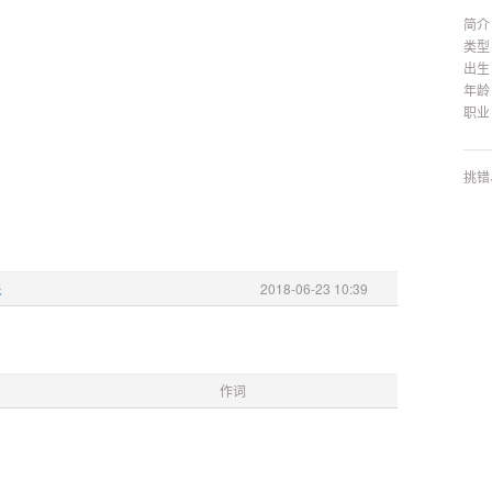
简介
类型
出生
年龄
职业
挑错
泉
2018-06-23 10:39
作词