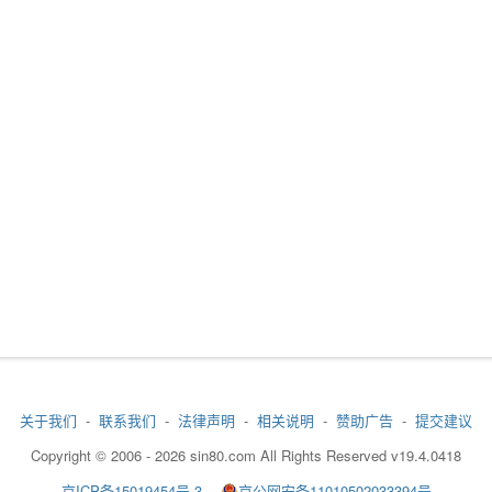
关于我们
-
联系我们
-
法律声明
-
相关说明
-
赞助广告
-
提交建议
Copyright © 2006 - 2026 sin80.com All Rights Reserved v19.4.0418
京ICP备15019454号-3
京公网安备11010502033394号