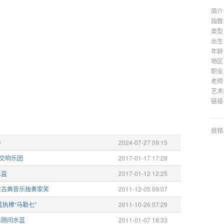
简介
指数
类型
出生
年龄
地区
职业
老师
艺术
链接
挑错
导
2024-07-27 09:15
坡交响乐团
2017-01-17 17:28
总监
2017-01-12 12:25
佳古典音乐独奏家奖
2011-12-05 09:07
执棒“马勒七”
2011-10-26 07:29
术顾问水蓝
2011-01-07 18:33