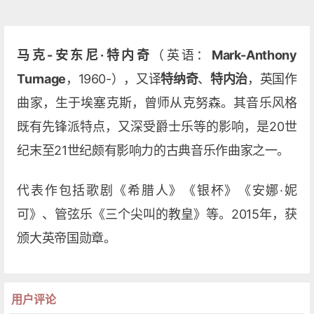
马克-安东尼·特内奇
（英语：
Mark-Anthony
Turnage
，1960-），又译
特纳奇
、
特内治
，英国作
曲家，生于埃塞克斯，曾师从克努森。其音乐风格
既有先锋派特点，又深受爵士乐等的影响，是20世
纪末至21世纪颇有影响力的古典音乐作曲家之一。
代表作包括歌剧《希腊人》《银杯》《安娜·妮
可》、管弦乐《三个尖叫的教皇》等。2015年，获
颁大英帝国勋章。
用户评论