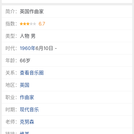
简介：
英国作曲家
指数：
6.7
类型：
人物 男
时代：
1960年
6月10日 -
年龄：
66岁
关系：
查看音乐圈
地区：
英国
职业：
作曲家
时期：
现代音乐
老师：
克努森
链接：
维基