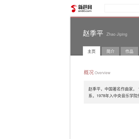
新芭网
赵季平
Zhao Jiping
主页
简介
作品
概况
Overview
赵季平，中国著名作曲家， 1
系，1978年入中央音乐学