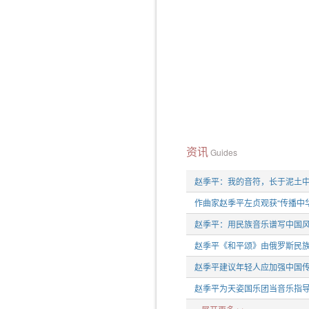
资讯
Guides
赵季平：我的音符，长于泥土
作曲家赵季平左贞观获“传播中
赵季平：用民族音乐谱写中国
赵季平《和平颂》由俄罗斯民
赵季平建议年轻人应加强中国
赵季平为天姿国乐团当音乐指导