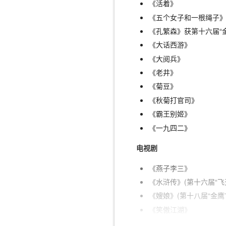
《活着》
《五个女子和一根绳子》
《孔繁森》获第十六届“
《大话西游》
《大阅兵》
《老井》
《菊豆》
《秋菊打官司》
《霸王别姬》
《一九四二》
电视剧
《燕子李三》
《水浒传》(第十六届“飞
《嫂娘》(第十八届“金鹰
《笑傲江湖》
《大宅门》