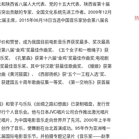
长和陕西省八届人大代表、党的十五大代表、陕西省第十届
突出贡献的专家、全国文化系统先进工作者。2009年12月
届主席，2015年06月18日当选中国音乐家协会第八届名
评价和赞誉，成为我国目前电影音乐界获奖最多、奖次最高
第八届“金鸡”奖最佳作曲奖、《五个女子和一根绳子》获
音乐奖、《孔繁森》获第十六届“金鸡”奖最佳作曲奖;电视剧
”奖最佳音乐桨，其中“好汉歌”获最佳歌曲奖、《嫂娘》获第
;歌曲《黄河鼓震》、《西部扬帆》获“五个一工程入选”奖、
》获建国五十周年歌曲征集一等奖、《第一交响乐》获首届
福》和管子与乐队《丝绸之路幻想曲》已录制唱盘，发行世
行个人音乐会。他与日本JVC唱片公司合作推出激光唱片
唱片，为中国电影音乐走向世界开了先河。2000年上半年
创作了音乐，使舞剧在台北首演成功。95年作为亚洲唯一
二届国际电影音乐节，并拍摄专题记录片《音乐家——赵季