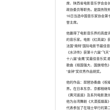
席、陕西省电影音乐学会会
政协委员等职务。是国务院有
16日当选中国音乐家协会第七
誉主席。
他赢得了电影音乐界的高度
的音乐家。电影《红高粱》获
法国“南特”国际电影节最佳
《水浒传》获第十六届“飞天
十八届“金鹰”奖最佳音乐奖
歌曲《祖国强大、国旗增色
“金钟”奖优秀作品铜奖。
他的作品：琵琶协奏曲《祝
界。在日本东京、京都相继举
《黄河遥遥》及系列电影激光
他为台湾舞剧《大漠孤烟直》
代表参加了在瑞士举行的第