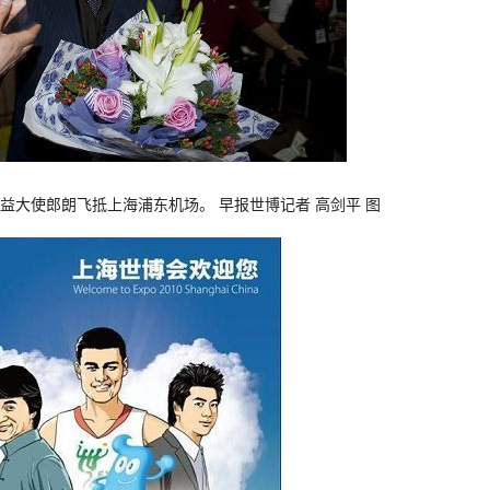
公益大使郎朗飞抵上海浦东机场。 早报世博记者 高剑平 图