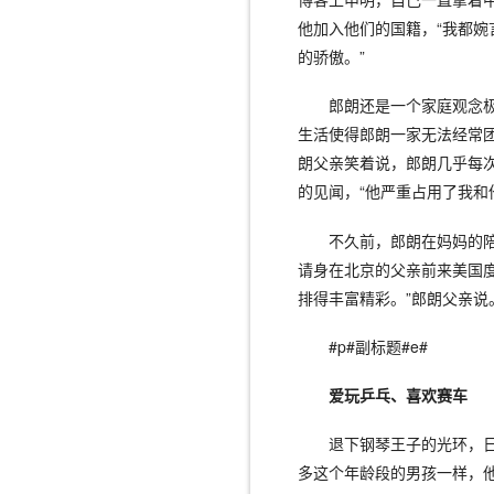
他加入他们的国籍，“我都婉
的骄傲。”
郎朗还是一个家庭观念
生活使得郎朗一家无法经常团
朗父亲笑着说，郎朗几乎每
的见闻，“他严重占用了我和
不久前，郎朗在妈妈的
请身在北京的父亲前来美国度
排得丰富精彩。”郎朗父亲说
#p#副标题#e#
爱玩乒乓、喜欢赛车
退下钢琴王子的光环，
多这个年龄段的男孩一样，