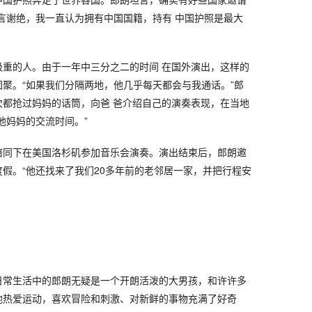
言谢绝，我一直认为拥有中国国籍，持有 中国护照是最大
极重的人。由于一年中三分之二的时间 在国外演出，这样的
聚。“如果我们分隔两地，他几乎每天都会与我通话。”郎
次都抢过妈妈的话筒，向爸 爸介绍自己的演奏表现，在当地
他妈妈的交流时间。”
陪同下在美国洛杉矶参加音乐会演奏。演出结束后，郎朗邀
假。“他还找来了我们20多年前的老邻居一家，并把行程安
。
日常生活中的郎朗无疑是一个开朗活泼的大男孩，和许许多
他热爱运动，喜欢冒险和刺激、对新鲜的事物充满了好奇