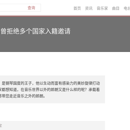
首页
资讯
音乐家
曲目
电
查询
 曾拒绝多个国家入籍邀请
，是钢琴国度的王子，他以生动而富有感染力的美妙旋律打动
家都想知道，在音乐世界以外的郎朗又是什么样的呢？承载着
将带您走近音乐之外的郎朗。
家