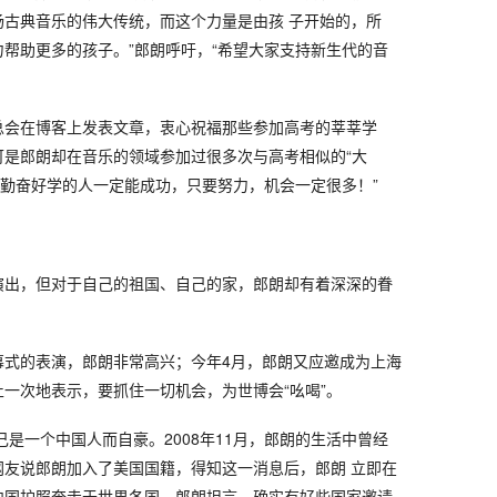
扬古典音乐的伟大传统，而这个力量是由孩 子开始的，所
帮助更多的孩子。”郎朗呼吁，“希望大家支持新生代的音
总会在博客上发表文章，衷心祝福那些参加高考的莘莘学
可是郎朗却在音乐的领域参加过很多次与高考相似的“大
“勤奋好学的人一定能成功，只要努力，机会一定很多！”
演出，但对于自己的祖国、自己的家，郎朗却有着深深的眷
幕式的表演，郎朗非常高兴；今年4月，郎朗又应邀成为上海
一次地表示，要抓住一切机会，为世博会“吆喝”。
己是一个中国人而自豪。2008年11月，郎朗的生活中曾经
网友说郎朗加入了美国国籍，得知这一消息后，郎朗 立即在
中国护照奔走于世界各国。郎朗坦言，确实有好些国家邀请