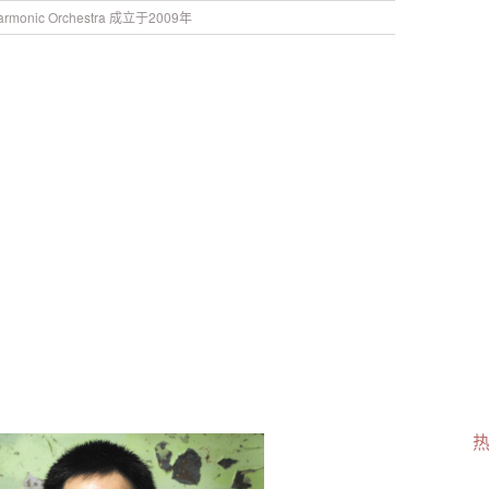
harmonic Orchestra 成立于2009年