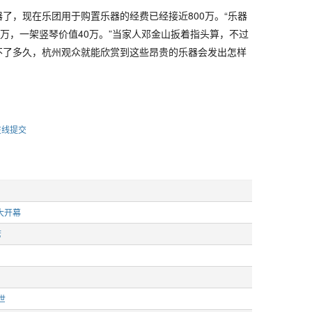
了，现在乐团用于购置乐器的经费已经接近800万。“乐器
0万，一架竖琴价值40万。”当家人邓金山扳着指头算，不过
不了多久，杭州观众就能欣赏到这些昂贵的乐器会发出怎样
在线提交
大开幕
席
世