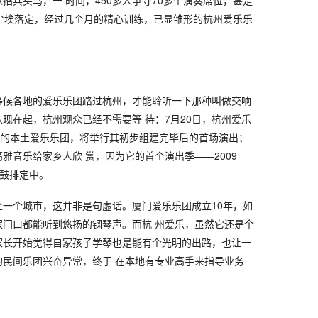
招兵买马，一 时间，450多人争夺70多个演奏席位，甚是
尘埃落定，经过几个月的精心训练，已显雏形的杭州爱乐乐
等候各地的爱乐乐团路过杭州，才能聆听一下那种叫做交响
现在起，杭州观众已经不需要等 待：7月20日，杭州爱乐
”的本土爱乐乐团，将举行其初步组建完毕后的首场演出；
雅音乐给家乡人欣 赏，因为它的首个演出季——2009
密鼓排定中。
一个城市，这并非是句虚话。厦门爱乐乐团成立10年，如
家门口都能听到悠扬的钢琴声。而杭 州爱乐，虽然它还是个
家长开始觉得自家孩子学琴也是能有个光明的出路，也让一
的民间乐团兴奋异常，终于 在本地有专业高手来指导业务