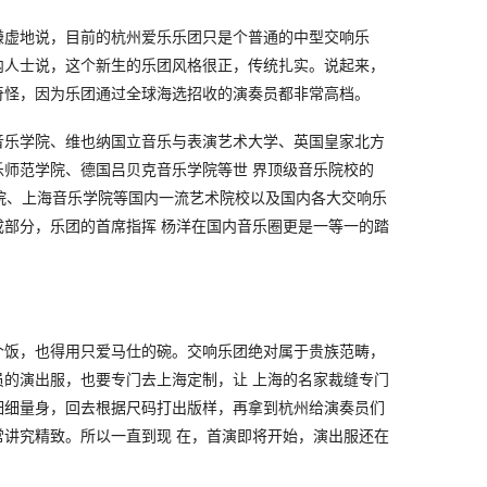
谦虚地说，目前的杭州爱乐乐团只是个普通的中型交响乐
内人士说，这个新生的乐团风格很正，传统扎实。说起来，
奇怪，因为乐团通过全球海选招收的演奏员都非常高档。
音乐学院、维也纳国立音乐与表演艺术大学、英国皇家北方
乐师范学院、德国吕贝克音乐学院等世 界顶级音乐院校的
乐学院、上海音乐学院等国内一流艺术院校以及国内各大交响乐
成部分，乐团的首席指挥 杨洋在国内音乐圈更是一等一的踏
个饭，也得用只爱马仕的碗。交响乐团绝对属于贵族范畴，
员的演出服，也要专门去上海定制，让 上海的名家裁缝专门
细细量身，回去根据尺码打出版样，再拿到杭州给演奏员们
常讲究精致。所以一直到现 在，首演即将开始，演出服还在