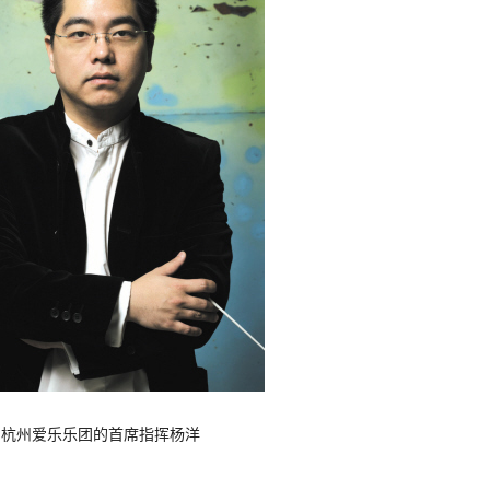
杭州爱乐乐团的首席指挥杨洋