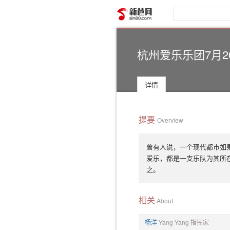
新芭网
杭州爱乐乐团7月2
详情
提要
Overview
曾有人说，一个现代都市如
爱乐，都是一支乐队为其所
之。
相关
About
杨洋
Yang Yang 指挥家