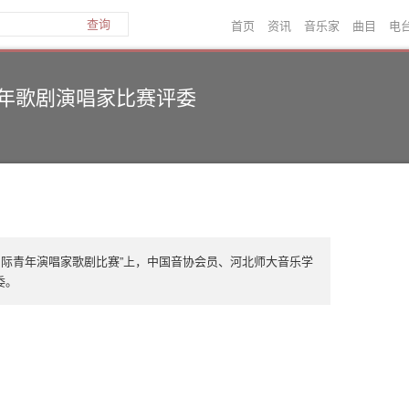
首页
资讯
音乐家
曲目
电
查询
年歌剧演唱家比赛评委
国际青年演唱家歌剧比赛”上，中国音协会员、河北师大音乐学
委。