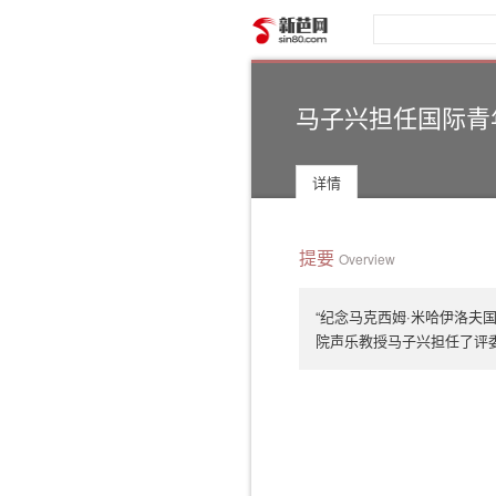
新芭网
马子兴担任国际青
详情
提要
Overview
“纪念马克西姆·米哈伊洛夫
院声乐教授马子兴担任了评