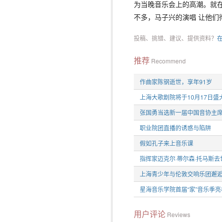
为当晚音乐会上的高潮。就
不多，马子兴的演唱 让他们
投稿、挑错、建议、提供资料？
推荐
Recommend
作曲家陈钢逝世，享年91岁
上海大歌剧院将于10月17日盛
张国勇当选新一届中国音协主
职业院团直播的诱惑与陷阱
假如孔子来上音乐课
指挥家迈克尔·蒂尔森·托马斯去
上海青少年与伦敦交响乐团邂
星海音乐学院首届“家”音乐季
用户评论
Reviews