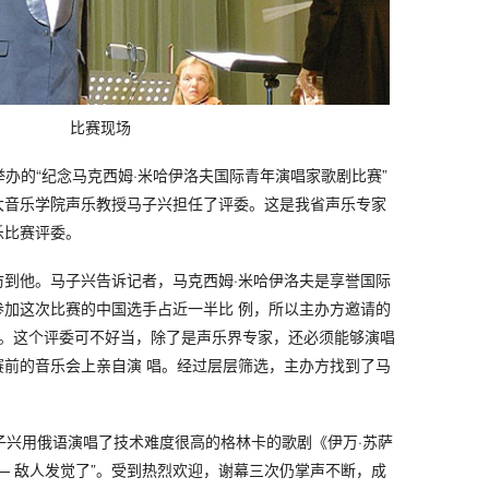
比赛现场
6日举办的“纪念马克西姆·米哈伊洛夫国际青年演唱家歌剧比赛”
大音乐学院声乐教授马子兴担任了评委。这是我省声乐专家
乐比赛评委。
访到他。马子兴告诉记者，马克西姆·米哈伊洛夫是享誉国际
参加这次比赛的中国选手占近一半比 例，所以主办方邀请的
委。这个评委可不好当，除了是声乐界专家，还必须能够演唱
赛前的音乐会上亲自演 唱。经过层层筛选，主办方找到了马
子兴用俄语演唱了技术难度很高的格林卡的歌剧《伊万·苏萨
— 敌人发觉了”。受到热烈欢迎，谢幕三次仍掌声不断，成