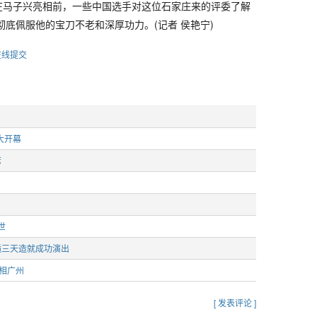
在马子兴亮相前，一些中国选手对这位石家庄来的评委了解
彻底佩服他的宝刀不老和深厚功力。(记者 侯艳宁)
在线提交
大开幕
席
世
逅三天造就成功演出
亮相广州
[ 发表评论 ]