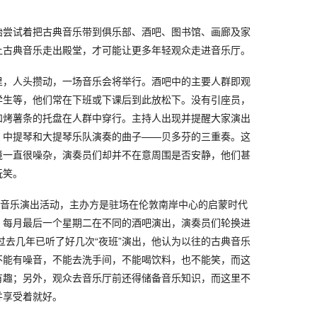
始尝试着把古典音乐带到俱乐部、酒吧、图书馆、画廊及家
让古典音乐走出殿堂，才可能让更多年轻观众走进音乐厅。
里，人头攒动，一场音乐会将举行。酒吧中的主要人群即观
学生等，他们常在下班或下课后到此放松下。没有引座员，
和烤薯条的托盘在人群中穿行。主持人出现并提醒大家演出
、中提琴和大提琴乐队演奏的曲子——贝多芬的三重奏。这
境一直很噪杂，演奏员们却并不在意周围是否安静，他们甚
玩笑。
典音乐演出活动，主办方是驻场在伦敦南岸中心的启蒙时代
，每月最后一个星期二在不同的酒吧演出，演奏员们轮换进
过去几年已听了好几次“夜班”演出，他认为以往的古典音乐
不能有噪音，不能去洗手间，不能喝饮料，也不能笑，而这
有趣；另外，观众去音乐厅前还得储备音乐知识，而这里不
并享受着就好。