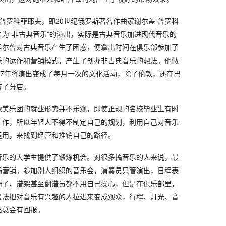
·普罗科菲耶夫，即20世纪俄罗斯著名作曲家谢尔盖·普罗科
为“非古典音乐”的演出，实际是古典音乐加进现代音乐的
里尔曾对古典音乐产生了困惑，便拿出时间在俱乐部参加了
乐的运作和营销模式，产生了创办非古典音乐的想法。他做
07年将演出变成了每月一次的文化活动，除了伦敦，还在巴
有了分店。
欧美乐团的就业形势并不乐观，即使正规的名校毕业生有时
工作，所以年轻人不得不制定自己的规划，利用自己对音乐
运用，来找到经营和推销自己的路径。
音乐的大学生提供了锻炼机会。对很多搞音乐的人来说，最
场营销。参加别人组织的音乐会，演奏员只管演出，日程表
椅子、谱架甚至翻谱员都不用自己操心，但是在俱乐部里，
设法把对音乐有兴趣的人拉进来变成观众，行程、灯光、音
出总会有回报。