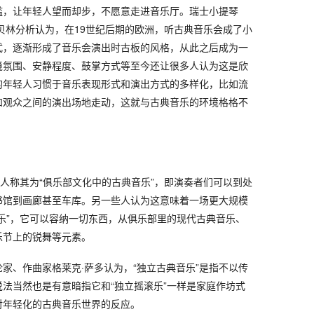
槛，让年轻人望而却步，不愿意走进音乐厅。瑞士小提琴
贝林分析认为，在19世纪后期的欧洲，听古典音乐会成了小
式，逐渐形成了音乐会演出时古板的风格，从此之后成为一
境氛围、安静程度、鼓掌方式等至今还让很多人认为这是欣
的年轻人习惯于音乐表现形式和演出方式的多样化，比如流
和观众之间的演出场地走动，这就与古典音乐的环境格格不
有人称其为“俱乐部文化中的古典音乐”，即演奏者们可以到处
书馆到画廊甚至车库。另一些人认为这意味着一场更大规模
乐”，它可以容纳一切东西，从俱乐部里的现代古典音乐、
乐节上的锐舞等元素。
家、作曲家格莱克·萨多认为，“独立古典音乐”是指不以传
法当然也是有意暗指它和“独立摇滚乐”一样是家庭作坊式
对年轻化的古典音乐世界的反应。