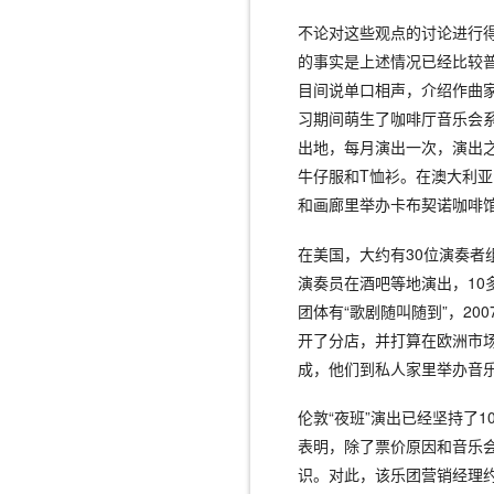
不论对这些观点的讨论进行
的事实是上述情况已经比较
目间说单口相声，介绍作曲
习期间萌生了咖啡厅音乐会
出地，每月演出一次，演出
牛仔服和T恤衫。在澳大利亚
和画廊里举办卡布契诺咖啡
在美国，大约有30位演奏者
演奏员在酒吧等地演出，10
团体有“歌剧随叫随到”，2
开了分店，并打算在欧洲市场
成，他们到私人家里举办音
伦敦“夜班”演出已经坚持了
表明，除了票价原因和音乐
识。对此，该乐团营销经理