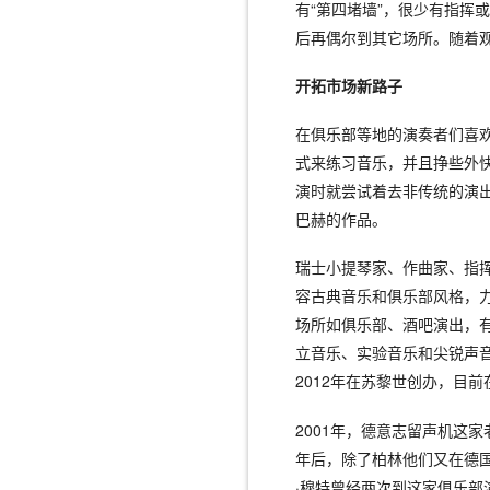
有“第四堵墙”，很少有指挥
后再偶尔到其它场所。随着
开拓市场新路子
在俱乐部等地的演奏者们喜
式来练习音乐，并且挣些外快
演时就尝试着去非传统的演
巴赫的作品。
瑞士小提琴家、作曲家、指挥艾
容古典音乐和俱乐部风格，力图
场所如俱乐部、酒吧演出，有
立音乐、实验音乐和尖锐声
2012年在苏黎世创办，目
2001年，德意志留声机这家
年后，除了柏林他们又在德
·穆特曾经两次到这家俱乐