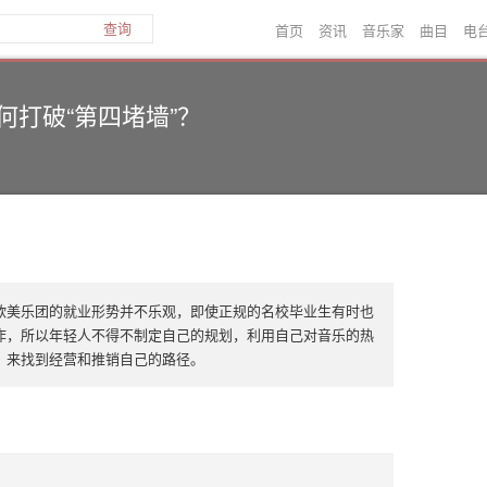
首页
资讯
音乐家
曲目
电
查询
何打破“第四堵墙”？
欧美乐团的就业形势并不乐观，即使正规的名校毕业生有时也
作，所以年轻人不得不制定自己的规划，利用自己对音乐的热
，来找到经营和推销自己的路径。