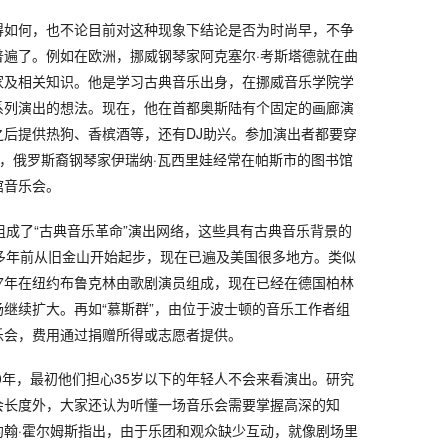
得如何，也不论目前对这种现象下结论是否为时尚早，不争
普遍了。例如在欧洲，挪威钢琴家阿克塞尔·考斯塔德就在曲
家及相关知识。他是学习古典音乐出身，在挪威音乐学院学
系列演出的想法。现在，他在首都奥斯陆有个固定的画廊演
之后提供热狗、香槟酒等，还有DJ助兴。参加演出者都要穿
，俄罗斯裔钢琴家伊瑞纳·瓦西里娃经常在帕斯市的图书馆
馆音乐会。
组成了“古典音乐革命”演出网络，这些具有古典音乐背景的
多年前从旧金山开始起步，现在已遍及美国很多地方。类似
007年在纽约布鲁克林由歌剧演员组成，现在已经在德国柏林
继续扩大。再如“慕斯群”，由位于波士顿的音乐工作者组
乐会，费用通过捐赠所得或志愿者提供。
10年，最初他们担心35岁以下的年轻人不会来看演出。研究
会长度外，大家还认为听懂一场音乐会需要掌握高深的知
约翰·霍尔姆斯指出，由于乐团和观众缺少互动，就像剧场里