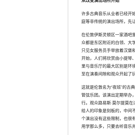
许多古典音乐从业者已经开
庭等非传统的演出场所，先
在伦敦伊斯灵顿区一家酒吧
众都是东区附近的白领、大
只见女服务员手举放着汉堡
开始，人们将欣赏由小提琴
里与音乐厅的最大区别是环
至在演奏间隙和观众开起了
这就是伦敦名为“夜班”的古
管弦乐团。该演出定期举办
行。观众路易斯·莫尔提莫在
给人的印象是刻板的，中间
个演出没有这些限制，也很
用学那么多，只要去听音乐