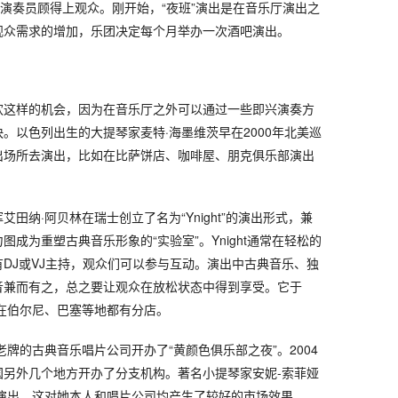
或演奏员顾得上观众。刚开始，“夜班”演出是在音乐厅演出之
观众需求的增加，乐团决定每个月举办一次酒吧演出。
欢这样的机会，因为在音乐厅之外可以通过一些即兴演奏方
。以色列出生的大提琴家麦特·海墨维茨早在2000年北美巡
出场所去演出，比如在比萨饼店、咖啡屋、朋克俱乐部演出
田纳·阿贝林在瑞士创立了名为“Ynight”的演出形式，兼
成为重塑古典音乐形象的“实验室”。Ynight通常在轻松的
DJ或VJ主持，观众们可以参与互动。演出中古典音乐、独
音兼而有之，总之要让观众在放松状态中得到享受。它于
前在伯尔尼、巴塞等地都有分店。
老牌的古典音乐唱片公司开办了“黄颜色俱乐部之夜”。2004
国另外几个地方开办了分支机构。著名小提琴家安妮-索菲娅
部演出，这对她本人和唱片公司均产生了较好的市场效果。