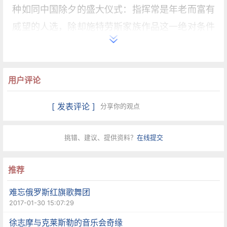
种如同中国除夕的盛大仪式：指挥常是年老而富有
威望的人选，除却施特劳斯家族作品这一绝对条件
以外，曲目的类型基本固定，轻歌剧序曲总是放在
下半场第一首之类的细节都不放过，必备的芭蕾舞
和马术表演……甚至指挥会不会有一些出人意料的
用户评论
彩蛋表演都是众人瞩目的焦点。陈旧而无新鲜感的
[ 发表评论 ]
分享你的观点
套路已经成为一种礼仪而无可撼动，这难免让一场
音乐会背上了太多的负担。更何况，维也纳圆舞曲
挑错、建议、提供资料？
在线提交
并不是属于年轻人的，而是比他们年长更多的一代
的心头好。
推荐
难忘俄罗斯红旗歌舞团
事实证明，作为年轻一辈，杜达梅尔不负众望，在
2017-01-30 15:07:29
诸多规矩中小心翼翼地寻求改变。首先呈上的是一
徐志摩与克莱斯勒的音乐会奇缘