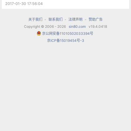
份令人耳目一新的节目单：包括施特劳斯家族在
2017-01-30 17:56:04
内，多达9位作曲家的作品进入了今年的曲目单之
关于我们
-
联系我们
-
法律声明
-
赞助广告
中：此前从未出现的轻歌剧作曲家弗朗茨-莱哈尔，
Copyright © 2006 - 2026
sin80.com
v19.4.0418
还有谱写了名曲《溜冰圆舞曲》的法国作曲家埃米
京公网安备11010502033394号
尔-瓦尔德退费尔。施特劳斯家族的作品选择也很广
京ICP备15019454号-3
泛，既有此前从未上演过的《奢靡圆舞曲》，也有
小施特劳斯早期的《梅菲斯特的地狱呼唤圆舞曲》
这类包含交响性和叙事性的杰作，以及很多在近十
多年中没有演出过的作品。他的指挥为维也纳的优
雅精神注入了热情与活力，也有意遮掩了一些自我
个性。纵然不能与老一辈大师相提并论，却也日趋
成熟。作为一个南美洲人，他的身体中固然缺乏维
也纳圆舞曲的节奏精神，但维也纳爱乐乐团的传统
却能够与这种热情和活力融为一体，成为全新的感