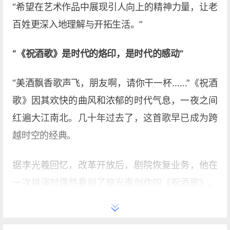
“希望在艺术作品中展现引人向上的精神力量，让老
百姓更深入地理解与开拓生活。”
“《祝酒歌》是时代的烙印，是时代的感动”
“美酒飘香歌声飞，朋友啊，请你干一杯……”《祝酒
歌》因其欢快的曲风和浓郁的时代气息，一夜之间
红遍大江南北。几十年过去了，这首歌早已成为跨
越时空的经典。
据李光羲回忆，改革开放后，剧院恢复业务，他在
一次排演时偶然看到了施光南创作的《祝酒歌》。
李光羲拿起歌谱哼到三分之二时就激动起来：这首
歌太棒了！欢快活泼的旋律、振奋人心的歌词，形