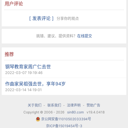
象地描绘了改革开放初期人民欢欣鼓舞的心情和对
用户评论
未来的美好期许。
[ 发表评论 ]
分享你的观点
1979年央视迎新春文艺晚会上，李光羲演唱了《祝
挑错、建议、提供资料？
在线提交
酒歌》，随后央视收到观众16万多封赞美信。1980
年，李光羲推出《祝酒歌》唱片不到一周，就卖出
推荐
了100多万张，获得了首届“金唱片奖”。
钢琴教育家周广仁去世
2022-03-07 19:19:46
《祝酒歌》的传唱伴随着改革开放的步伐，伴随着
作曲家吴祖强去世，享年94岁
国家的繁荣发展。每当这首歌响起，都会让大家感
2022-03-14 14:19:01
受到新生活的喜悦。“应当说，《祝酒歌》是时代的
烙印，是时代的感动。”李光羲感慨道，“《祝酒
关于我们
-
联系我们
-
法律声明
-
赞助广告
Copyright © 2006 - 2026
sin80.com
v19.4.0418
歌》是改革开放的一只号角。歌中所描绘的不是个
京公网安备11010502033394号
人的欢乐，而是民族的欢乐，是广大人民的欢乐。
京ICP备15019454号-3