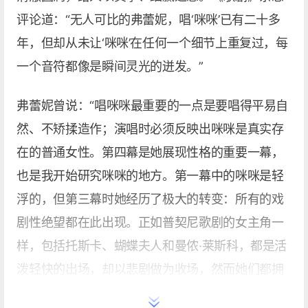
评论道：“无人可比的弗蕾妮，唱‘咪咪’已有二十多
年，但却从未让‘咪咪’在任何一个细节上重复过，每
一个音符都像是瞬间灵光的迸发。”
弗蕾妮曾说：“唱咪咪最重要的一点是要唱得平易自
然、不矫揉造作；演唱时必须反映出咪咪是真实存
在的普通女性。第四幕是她展现性格的重要一幕，
也是我开始研究咪咪的地方。第一幕中的咪咪是轻
浮的，但第三幕时她经历了极大的转变：所有的戏
剧性绝望都在此出现。正如普契尼歌剧的女主角一
样，包括托斯卡、蝴蝶夫人和曼侬·莱斯科，都是活
泼轻快的出场，却以悲剧做为收场，然而她们都拥
有着强大的意志力。”