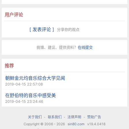
我收集的弗蕾妮演唱“咪咪”的版本是1973年她在柏
用户评论
林与卡拉扬、帕瓦罗蒂合作的录音。费蕾妮的嗓音
是我听过的所有“咪咪”中最为优雅纯净并极富感染
[ 发表评论 ]
分享你的观点
力的，也是我最喜欢的“咪咪”。她的嗓音穿透力非
挑错、建议、提供资料？
在线提交
常强，仍然表达出了楚楚可怜、柔情而脆弱的咪咪
形象。她在演唱时对音色的把握十分到位。例如第
推荐
三幕中，她与马切罗的二重唱，极具爆发力的高音
朝鲜金元均音乐综合大学见闻
和细腻的音色转换，无处不感受出咪咪在爱情中所
2019-04-15 22:57:08
遭受的折磨、痛苦与绝望。在四重唱中，弗蕾妮的
在舒伯特的音乐中感受美
音色是那么迷人而安静，让我真切地感受到咪咪的
2019-04-15 23:24:46
魅力。
关于我们
-
联系我们
-
法律声明
-
赞助广告
1973年，著名女高音歌唱家伊莱亚娜·康特鲁巴斯在
Copyright © 2006 - 2026
sin80.com
v19.4.0418