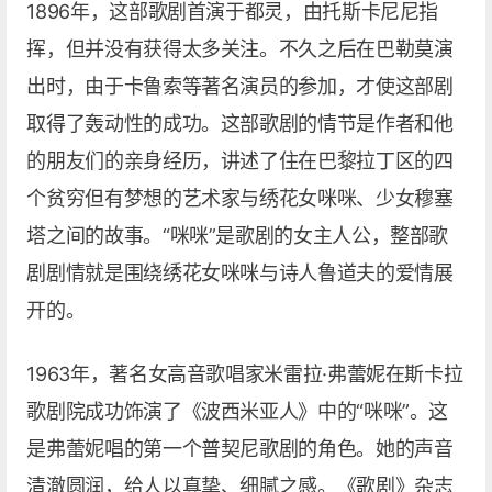
1896年，这部歌剧首演于都灵，由托斯卡尼尼指
挥，但并没有获得太多关注。不久之后在巴勒莫演
出时，由于卡鲁索等著名演员的参加，才使这部剧
取得了轰动性的成功。这部歌剧的情节是作者和他
的朋友们的亲身经历，讲述了住在巴黎拉丁区的四
个贫穷但有梦想的艺术家与绣花女咪咪、少女穆塞
塔之间的故事。“咪咪”是歌剧的女主人公，整部歌
剧剧情就是围绕绣花女咪咪与诗人鲁道夫的爱情展
开的。
1963年，著名女高音歌唱家米雷拉·弗蕾妮在斯卡拉
歌剧院成功饰演了《波西米亚人》中的“咪咪”。这
是弗蕾妮唱的第一个普契尼歌剧的角色。她的声音
清澈圆润，给人以真挚、细腻之感。《歌剧》杂志