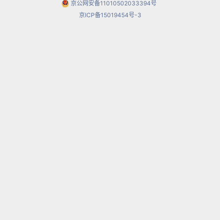
京公网安备11010502033394号
美国芝加哥成功饰演了“咪咪”并一举成名。康特鲁
京ICP备15019454号-3
巴斯是一位极具风格的抒情女高音，她既可以演唱
快速的花腔，又可以演唱抒情性强的连贯乐句。
在欣赏1979年斯卡拉歌剧院DVD版的《波西米亚
人》时，可以发现一个清瘦、忧郁、浪漫、多愁善
感的咪咪。她演绎的“咪咪”形象给我留下了极为深
刻的印象，一个柔弱而迷人的绣花女，她手持即将
燃尽的蜡烛出现在阁楼门旁的那一幕，是我极为钟
爱的场景：略带羞涩与不安的脸在昏黄的蜡光下显
得楚楚动人。这就是康特鲁巴斯的表演迷人的地
方，她可以用一瞬间把观众的注意力都集中在自己
身上。在剧中，她的表演自然而生动，这梦幻般的