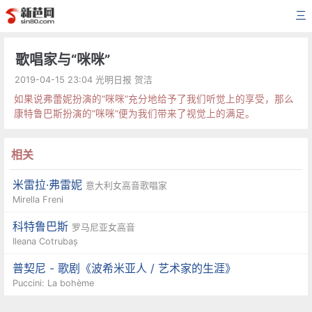
三
歌唱家与“咪咪”
2019-04-15 23:04 光明日报 贺洁
如果说弗蕾妮扮演的“咪咪”充分地给予了我们听觉上的享受，那么
康特鲁巴斯扮演的“咪咪”便为我们带来了视觉上的满足。
相关
米雷拉·弗雷妮
意大利女高音歌唱家
Mirella Freni
科特鲁巴斯
罗马尼亚女高音
Ileana Cotrubaș
普契尼 - 歌剧《波希米亚人 / 艺术家的生涯》
Puccini: La bohème