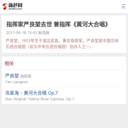
三
指挥家严良堃去世 曾指挥《黄河大合唱》
2017-06-18 13:43 新芭网
严良堃，1923年生于湖北武昌，著名指挥家。严良堃是中国交响
乐团合唱团（前为中央乐团合唱团）创办人之一。
相关
严良堃
指挥家
Yan Liangkun
冼星海 - 黄河大合唱 Op.7
Xian Xinghai: Yellow River Cantata, Op.7