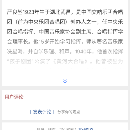
严良堃1923年生于湖北武昌，是中国交响乐团合唱
团（前为中央乐团合唱团）创办人之一，任中央乐
团合唱指挥、中国音乐家协会副主席、合唱指挥学
会理事长。他15岁开始学习指挥，师从著名音乐家
冼星海，并自学乐理、和声。1940年，他首次指挥
“孩子剧团”公演了《黄河大合唱》。他曾被誉为
《黄河大合唱》最权威的演绎者，指挥《黄河大合
唱》达上千场。他的指挥细腻严谨，乐风含蓄抒
情，动作潇洒洗练。在40余年的指挥生涯中，严良
用户评论
堃先生为中国合唱艺术事业的发展及合唱队伍的建
设做出了重要贡献。
[ 发表评论 ]
分享你的观点
晚年的严良堃不顾年迈，积极投身合唱事业的普及
挑错、建议、提供资料？
在线提交