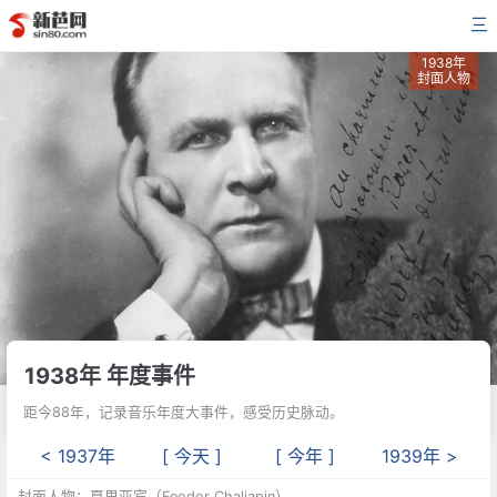
三
1938年
封面人物
1938年 年度事件
距今88年，记录音乐年度大事件，感受历史脉动。
< 1937年
[ 今天 ]
[ 今年 ]
1939年 >
封面人物：夏里亚宾（Feodor Chaliapin）