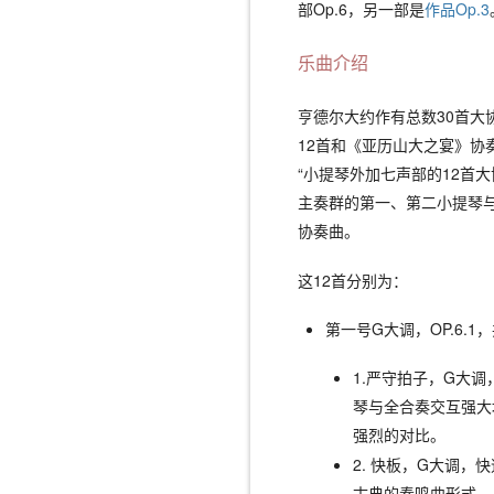
部Op.6，另一部是
作品Op.3
乐曲介绍
亨德尔大约作有总数30首大协
12首和《亚历山大之宴》协奏
“小提琴外加七声部的12首
主奏群的第一、第二小提琴
协奏曲。
这12首分别为：
第一号G大调，OP.6.1
1.严守拍子，G大
琴与全合奏交互强大
强烈的对比。
2. 快板，G大调
古典的奏鸣曲形式。