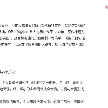
。
奏曲，目前经常演奏的除了OP.3的6首外，就是这OP.6的
曲。OP.6的这套12首大协奏曲作于1739年，原作标题为
大协奏曲”。这套协奏曲的乐器编制非常简单，所用乐器包括
与中提琴，以及数字低音用的大键琴，所以原作实质为弦乐
，共5个乐章：
调，令人联想法国式序曲徐缓的第一部分。先由双主奏小提
地呈现，经过短小的主奏而转成全合奏，主奏与合奏形成
，快速活泼的乐章，令人想起法国式序曲的第二部分，但接近