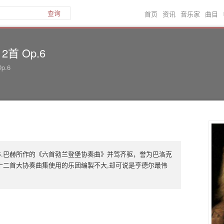
首页
资讯
音乐家
曲目
查询
2首 Op.6
Op.6
J.S.巴赫所作的《六首勃兰登堡协奏曲》并驾齐驱，誉为巴洛克
十二首大协奏曲集使用的乐团编製不大,却可说是亨德尔最伟