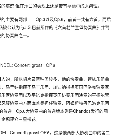
格的痕迹,但在乐曲的表现上还是带有亨德尔的原创性。
的主要有两部——Op.3以及Op.6，前者一共有六首，而后
作品被公认为与J.S.巴赫所作的《六首勃兰登堡协奏曲》并驾
美的协奏曲之一。
 Concerti grossi, OP.6
引人的，所以唱片录音种类较多，他的协奏曲、管絃乐组曲
言，马里纳指挥圣马丁乐团、加迪纳指挥英国巴洛克独奏家
音乐家协奏团以及平诺克指挥英国协奏乐团演奏的亨德尔管
管风琴协奏曲方面库普曼担任独奏、阿姆斯特丹巴洛克乐团
的首选。Op.6大协奏曲的首选版本则是Chandos发行的图
，企鹅评介三星带花。
L: Concerti grossi OP.6。这是他两部大协奏曲中的第二