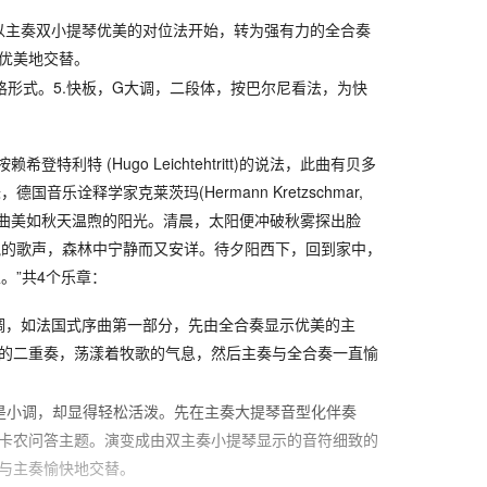
先以主奏双小提琴优美的对位法开始，转为强有力的全合奏
优美地交替。
赋格形式。5.快板，G大调，二段体，按巴尔尼看法，为快
赖希登特利特 (Hugo Leichtehtritt)的说法，此曲有贝多
音乐诠释学家克莱茨玛(Hermann Kretzschmar,
读：“此曲美如秋天温煦的阳光。清晨，太阳便冲破秋雾探出脸
悦的歌声，森林中宁静而又安详。待夕阳西下，回到家中，
。”共4个乐章：
大调，如法国式序曲第一部分，先由全合奏显示优美的主
的二重奏，荡漾着牧歌的气息，然后主奏与全合奏一直愉
虽是小调，却显得轻松活泼。先在主奏大提琴音型化伴奏
卡农问答主题。演变成由双主奏小提琴显示的音符细致的
与主奏愉快地交替。