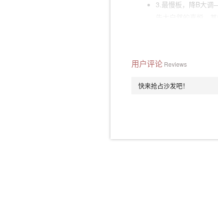
3.最慢板，降B大
告大自然的喜悦。其
为轻而慢的行板，牧
4.从容的快板，F
用户评论
第三号E小调，OP.6.3
Reviews
快来抢占沙发吧！
1.很慢的慢板，E
感。
2.行板，E小调，
琴，故缩减成五声部
主奏大提琴在低四度
3.快板，E小调，
尔比诺尼，接着双小
4.行板，G大调，
田园风格般沉静的感
5.从容的快板，E
调，形成令人眼花缭