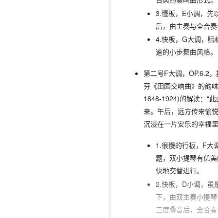
3.慢板，E小调，
后，由主奏与全合奏
4.快板，G大调，
速的小步舞曲风格。
第二号F大调，OP.6.2，按
芬《田园交响曲》的韵味，德国
1848-1924)的解
来。午后，远方传来愉
沉浸在一片安乐的幸福里
1.很慢的行板，F
题，双小提琴有优美
快地交替进行。
2.快板，D小调，
下，由双主奏小提琴
三度叠音后，全合奏