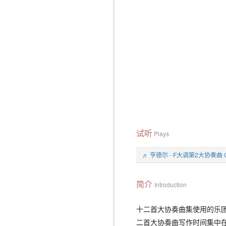
试听
Plays
♬ 亨德尔 - F大调第2大协奏曲 Op
简介
Introduction
十二首大协奏曲集使用的乐
二首大协奏曲写作时间集中在1