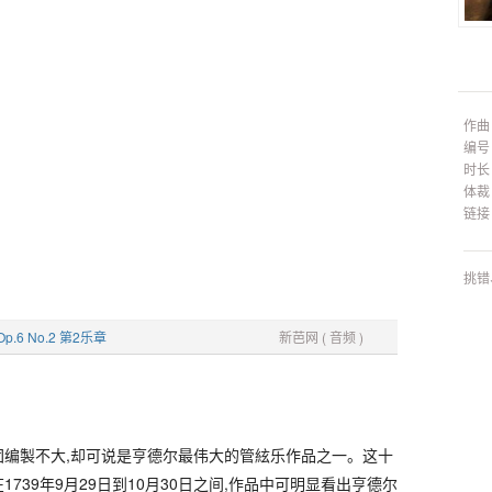
作曲
编号
时长
体裁
链接
挑错
.6 No.2 第2乐章
新芭网 ( 音频 )
团编製不大,却可说是亨德尔最伟大的管絃乐作品之一。这十
739年9月29日到10月30日之间,作品中可明显看出亨德尔