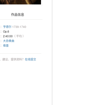
作品信息
 ：
亨德尔
1739-1740
 ：
Op.6
 ：
2:40:00
（ 平均 ）
 ：
大协奏曲
 ：
维基
、建议、提供资料？
在线提交