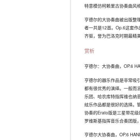
特意模仿柯赖里古协奏曲风
亨德尔的大协奏曲被出版整理
者一共是12首。Op.6这套
齐驱，誉为巴洛克时期最精
赏析
亨德尔：大协奏曲，OP.6 HANDEL:
亨德尔的器乐作品是非常吸
都有很优秀的演绎。一般而
乐团、哈农库特指挥维也纳
絃乐作品都是很好的选择。
协奏的Erato版是三星带花级
罗维斯基指挥音乐合奏团版
亨德尔大协奏曲，OP.6 HANDE