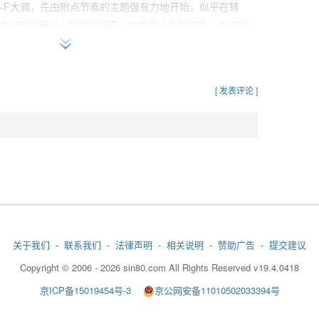
调—F大调，先由附点节奏的主题强有力地开始，似乎在转
中出现颤音与小提琴的高音，仿佛是小鸟的啼鸣。中间转
歌风格的乐句。
大调，赋格曲形式，模仿科莱里的协奏曲风格。
[ 发表评论 ]
，共5个乐章：
小调，有如法国式序曲的第一部分，庄严而有郁暗寂寥之
声部因主奏群与协奏群的双小提琴合组成第一、第二小提
，使用增二度或减五度等音程，发挥出极高效果。中间部
加入答句，形成赋格曲。
先由全合奏呈示同音急促而充满活力的主题，其手法类似阿
提琴有丰富表情的表演，然后是大胆的转调。
关于我们
-
联系我们
-
法律声明
-
相关说明
-
赞助广告
-
提交建议
标明为“波兰舞曲”，第一、第二段的开头出现持续音，给人
Copyright © 2006 - 2026 sin80.com All Rights Reserved v19.4.0418
觉。
京ICP备15019454号-3
京公网安备11010502033394号
小调，快速短小的舞曲，主奏与全合奏急速交替，巧妙地转
乱的感觉。