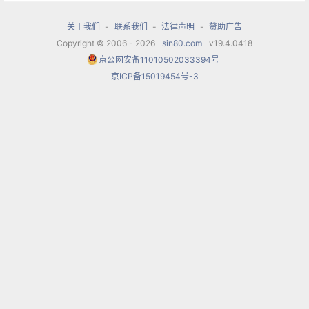
一字一音的词曲结合为主，曲调流畅地在中低音区
关于我们
-
联系我们
-
法律声明
-
赞助广告
进行，似诵似唱地叙说对祖国的深切挚爱。第二乐
Copyright © 2006 - 2026
sin80.com
v19.4.0418
段开始处音调大跳到全曲高潮，然后曲调逐渐下
京公网安备11010502033394号
京ICP备15019454号-3
降，表达了人们对祖国母亲的赞美颂扬，曲尾的衬
腔，更进一步表达了人们对祖国母亲的无比深情。
这首歌由著名歌唱家张建一于1985年的央视春晚上
正式唱响。
习唱提示
这首歌要以“柔”为主来唱，咬字吐字的着力点靠
后，咬字吐字发音的全过程较慢，声音走向以
“竖”、“后”为主。虽然要唱的音量大，情绪激动，但
声音要“柔”唱出赤子对祖国母亲的一片深情。第一