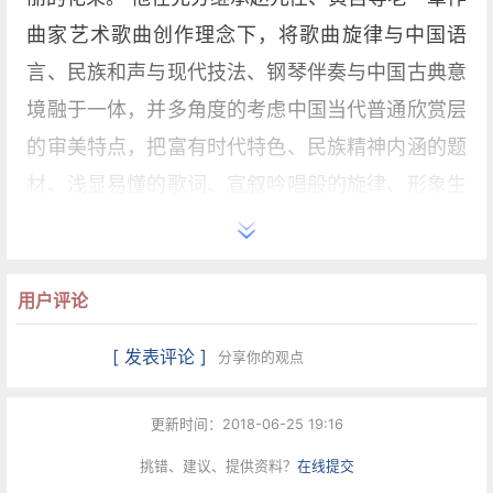
曲家艺术歌曲创作理念下，将歌曲旋律与中国语
言、民族和声与现代技法、钢琴伴奏与中国古典意
境融于一体，并多角度的考虑中国当代普通欣赏层
的审美特点，把富有时代特色、民族精神内涵的题
材、浅显易懂的歌词、宣叙吟唱般的旋律、形象生
动的钢琴伴奏充分溶于这个外来体裁中，既有很高
的艺术价值，又雅俗共赏。不仅走出了自己独特的
艺术歌曲创作道路，也为外来体裁的中国化道路开
用户评论
拓了新的篇章。
[ 发表评论 ]
分享你的观点
这首歌曲用凝练的笔触、浓郁的感情抒发了中华儿
更新时间：2018-06-25 19:16
女对祖国母亲的感激之情和无限忠诚。全曲由两个
挑错、建议、提供资料？
在线提交
乐段加曲尾衬腔构成，第一乐段由四乐句构成，以