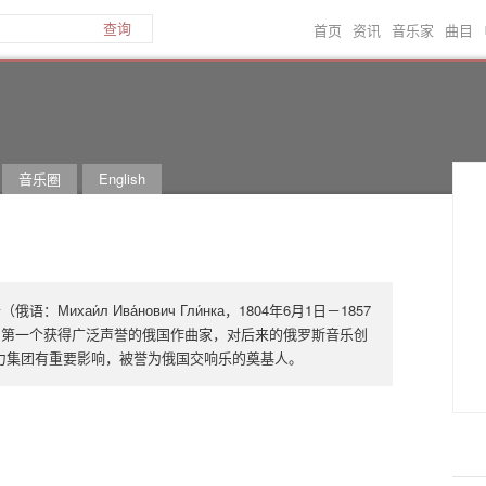
首页
资讯
音乐家
曲目
查询
音乐圈
English
Михаи́л Ива́нович Гли́нка，1804年6月1日－1857
卡，第一个获得广泛声誉的俄国作曲家，对后来的俄罗斯音乐创
力集团有重要影响，被誉为俄国交响乐的奠基人。