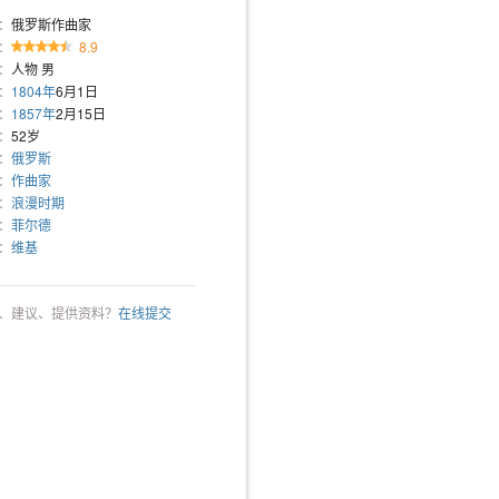
：
俄罗斯作曲家
：
8.9
：
人物 男
：
1804年
6月1日
：
1857年
2月15日
：
52岁
：
俄罗斯
：
作曲家
：
浪漫时期
：
菲尔德
：
维基
、建议、提供资料？
在线提交