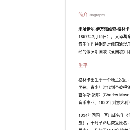
简介
Biography
米哈伊尔·伊万诺维奇·格林卡
1857年2月15日），又译
葛
音乐创作特别是对俄国浪漫
经的俄罗斯国歌《爱国歌》
生平
格林卡出生于一个地主家庭
民歌。青少年时代到圣彼得
查尔斯·迈耶（Charles 
音乐事业。1830年到意大
1834年回国，写出成名作
身》，十月革命后恢复原名，