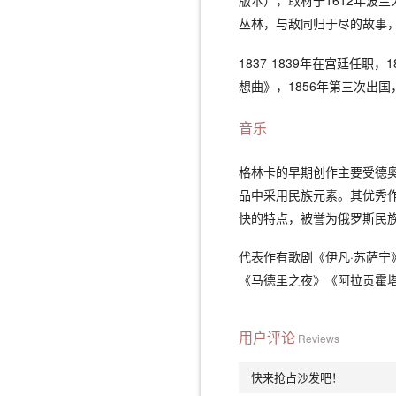
版本），取材于1612年波
丛林，与敌同归于尽的故事
1837-1839年在宫廷任职
想曲》，1856年第三次出
音乐
格林卡的早期创作主要受德奥
品中采用民族元素。其优秀
快的特点，被誉为俄罗斯民
代表作有歌剧《伊凡·苏萨
《马德里之夜》《阿拉贡霍
用户评论
Reviews
快来抢占沙发吧！