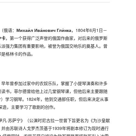
（俄语：
Михаи́л Ива́нович Гли́нка
，1804年6月1日－
令卡
，第一个获得广泛声誉的俄国作曲家，对后来的俄罗斯
乐派强力集团有重要影响，被誉为俄国交响乐的奠基人。曾
即是格林卡的作品。
，早年曾参加过家中的农奴乐队，掌握了小提琴演奏和许多
堡读书，菲尔德曾给他上过几堂钢琴课，但他后来主要跟随
Mayer）学习钢琴。1824年，他到交通部任职，但后来决定从事
利深造，主要学习了歌剧的创作。
《伊凡·苏萨宁》（公演时尼古拉一世曾下旨更名为《为沙皇献
并由苏联诗人戈罗杰茨基于1939年将剧本修订为现时通行