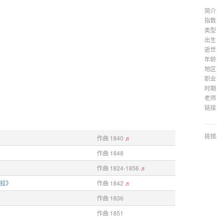
简介
指数
类型
出生
逝世
年龄
地区
职业
时期
老师
链接
挑错
作曲 1840
♬
作曲 1848
作曲 1824-1856
♬
米拉》
作曲 1842
♬
作曲 1836
作曲 1851