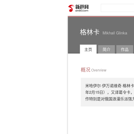
新芭网
格林卡
Mikhail Glinka
主页
简介
作品
概况
Overview
米哈伊尔·伊万诺维奇·格林卡（俄语：
年2月15日），又译葛令
作特别是对俄国浪漫乐派强