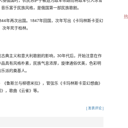
兰入侵俄国时，农民苏萨宁被迫为敌军带路而将敌军引入冰雪
，音乐富于民族风格，是俄国第一部民族歌剧。
，1844年再次出国。1847年回国，次年写出《卡玛林斯卡亚幻
国，次年死于柏林。
古典主义和意大利歌剧的影响，30年代后，开始注意在作
作品具有风格朴素，民族气息浓厚，旋律通俗优美，色彩明
族乐派的奠基人。
宁》《鲁斯兰与柳德米拉》，管弦乐《卡玛林斯卡亚幻想曲》
塔》，歌曲《云雀》等。
[ 发表评论 ]