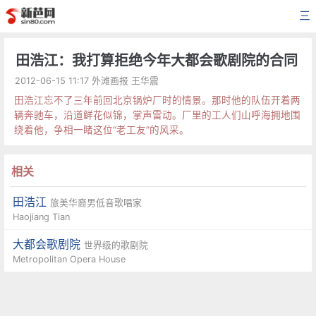
三
田浩江：我打算拒绝今年大都会歌剧院的合同
2012-06-15 11:17 外滩画报 王华震
田浩江忘不了三年前回北京锅炉厂时的情景。那时他的队伍开着两
辆奔驰车，沿道鲜花似锦，掌声雷动。厂里的工人们山呼海拥地围
绕着他，争相一睹这位“老工友”的风采。
相关
田浩江
旅美华裔男低音歌唱家
Haojiang Tian
大都会歌剧院
世界级的歌剧院
Metropolitan Opera House