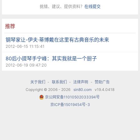
剧演员视为至高领地的纽约大都会歌剧院舞台。但
挑错、建议、提供资料？
在线提交
在这两位面露满足的笑容的老工友面前，他动摇
了。
推荐
钢琴家让-伊夫·蒂博戴在这里有古典音乐的未来
“他们的内心真实欢喜，他们的生活充实稳妥”，田
2012-06-15 11:15:41
浩江的语气中流露出微微的羡慕。也许国外的表演
80后小提琴手宁峰：其实我就是一个厨子
生涯并不能给他这样的满足感。“在西方我也不是特
2012-06-19 09:47:20
别著名，价钱也不是很高。但是为了赚钱，我选择
关于我们
-
联系我们
-
法律声明
-
赞助广告
角色的余地不是很大。”他坦然道。
Copyright © 2006 - 2026
sin80.com
v19.4.0418
京公网安备11010502033394号
另外一件触及他内心的事情，就是他哥哥的去世。
京ICP备15019454号-3
他哥哥年长他8岁，在父亲不在的日子里，充当了父
亲的角色，也就是说，他成了少年田浩江叛逆的对