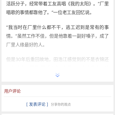
活跃分子，经常带着工友高唱《我的太阳》。“厂里
唱歌的事情都靠他了。”一位老工友回忆说。
“我当时在厂里什么都不干，逃工迟到是常有的事
情。”虽然工作不佳，但是他靠着一副好嗓子，成了
厂里人缘最好的人。
但是30年后重回故地，田浩江感觉到的不是衣锦还
乡的荣光，而是“百感交集”的喟叹。他曾经的两位
工友，如今依然坚守着那台机器，“30年来从未变
过”。
用户评论
“我就问了自己一个问题：你到底想要什么?”30 年
[ 发表评论 ]
分享你的观点
来田浩江唱歌、上大学、出国深造，直至登上被歌