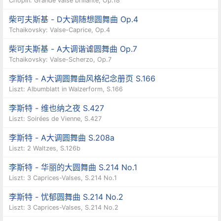
Chopin: Grande valse brillante, Op.18
士”中，都有精彩的圆舞曲音乐。除此之外，萧邦和
柴可夫斯基 - D大调随想圆舞曲 Op.4
布拉 姆斯也都创作了多首用钢琴独奏的圆舞曲，这
Tchaikovsky: Valse-Caprice, Op.4
又是圆舞曲的另一种表现形式了。
柴可夫斯基 - A大调谐谑圆舞曲 Op.7
Tchaikovsky: Valse-Scherzo, Op.7
至于做为社交舞，起源于1780年代维也纳的华尔
李斯特 - A大调圆舞曲风格纪念册页 S.166
滋，很快就传到其它欧美国家。俗称慢三步，用3/4
Liszt: Albumblatt in Walzerform, S.166
拍的音乐，抱握姿势以闭合位置为主。特点是在第
李斯特 - 维也纳之夜 S.427
Liszt: Soirées de Vienne, S.427
一拍的时候，身体要低下来，而在第二、三拍的时
李斯特 - A大调圆舞曲 S.208a
候，身体要升高，形成波浪式的移动。基本舞步是
Liszt: 2 Waltzes, S.126b
左转(Reverse Turn)和右转(Natural Turn)。“维也
李斯特 - 华丽的大圆舞曲 S.214 No.1
纳华尔滋”(Viennese Waltz)是从华尔滋演变出来的
Liszt: 3 Caprices-Valses, S.214 No.1
速度很快的舞，俗称快三步。国际华尔滋只限于闭
李斯特 - 忧郁圆舞曲 S.214 No.2
合位置(closed position)，而美国式华尔滋
Liszt: 3 Caprices-Valses, S.214 No.2