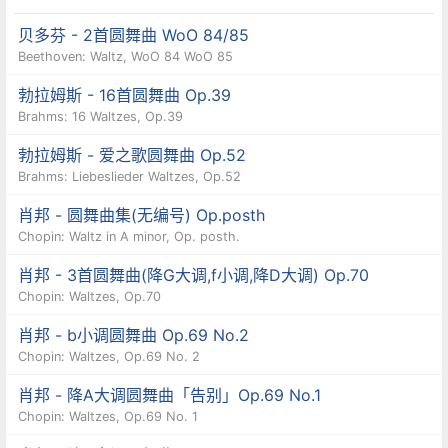
或稍后兴起的大规模舞厅，王公贵族或一般平民都
贝多芬 - 2首圆舞曲 WoO 84/85
可以自由出入，如此而消除了阶级间的界限。
Beethoven: Waltz, WoO 84 WoO 85
勃拉姆斯 - 16首圆舞曲 Op.39
当拿破仑征服欧洲的行动失败之后，欧洲各地的贵
Brahms: 16 Waltzes, Op.39
族为了重建新秩序而召开“维也纳和会”(1814-1815
勃拉姆斯 - 爱之歌圆舞曲 Op.52
Brahms: Liebeslieder Waltzes, Op.52
年)。据说开会的代表们与其说是在开会， 不如说
是天天在跳舞作乐。从和会期间一直到1848年革命
肖邦 - 圆舞曲集(无编号) Op.posth
Chopin: Waltz in A minor, Op. posth.
事件爆发为止，这段所谓的“毕德迈雅时期”
肖邦 - 3首圆舞曲(降G大调,f小调,降D大调) Op.70
(Biedermeier)，尽管处于梅特涅首相 (Metternich)
Chopin: Waltzes, Op.70
专制政体与严厉的警察制度箝制之下，艺术(尤其是
肖邦 - b小调圆舞曲 Op.69 No.2
音乐)却由于得到中产阶级的支持而得以稳健地发
Chopin: Waltzes, Op.69 No. 2
展;而维也纳人的喜欢跳舞，使整 个首都永远处于歌
肖邦 - 降A大调圆舞曲「告别」Op.69 No.1
舞升平中。根据统计，当时维也纳的人口总数约二
Chopin: Waltzes, Op.69 No. 1