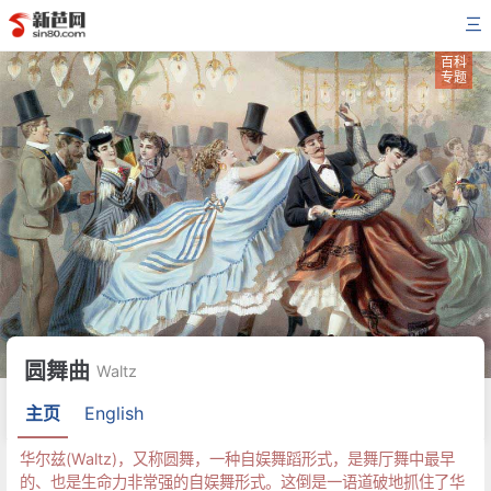
三
百科
专题
圆舞曲
Waltz
主页
English
华尔兹(Waltz)，又称圆舞，一种自娱舞蹈形式，是舞厅舞中最早
的、也是生命力非常强的自娱舞形式。这倒是一语道破地抓住了华