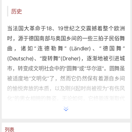
历史
当法国大革命于18、19世纪之交震撼着整个欧洲
时，源于德国南部与奥国乡间的一些三拍子民俗舞
曲，诸如“连德勒舞” (Ländler)、“德国舞”
(Deutsche)、“旋转舞”(Dreher)，逐渐地被引进城
市，转变成文明社会中的“圆舞”或“华尔滋”。圆舞虽
被适度地“文明化”了，然而它仍然保有着源自乡间
的愉悦奔放的本质，以及刚兴起时尚被视为“有伤风
化”的男女相拥的舞姿。无论如何，它终能逐渐取代
了属于 “旧时代”优雅高贵却显得矫揉造作的宫廷舞
蹈“小舞步”(Menuett)，而以它那平民化的格调体现
了“新时代”的精神;当时可供跳舞的咖啡馆、小酒馆
列表