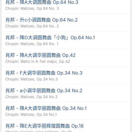
十万人，而全城可供跳舞的场地可容纳五万人，也
肖邦 - 降A大调圆舞曲 Op.64 No.3
Chopin: Waltzes, Op.64 No. 3
就是说，该市四分之一的人染上了所谓的“华 尔滋
肖邦 - 升c小调圆舞曲 Op.64 No.2
病毒”!此“毕德迈雅时期”正是圆舞曲音乐的先锋约瑟
Chopin: Waltzes, Op.64 No. 2
夫·兰纳(Josef Lanner, 1801-1843)、老约翰·斯特劳
肖邦 - 降D大调圆舞曲「小狗」Op.64 No.1
斯(Johann Strauss I, 1804-1849)活跃的时期，而
Chopin: Waltzes, Op.64 No. 1
“圆舞曲之王”小约翰·斯特劳斯(Johann Strauss II,
肖邦 - 降A大调华丽圆舞曲 Op.42
1825-1899)才刚开创他的事业，也就是说，维也纳
Chopin: Waltz in A-flat major, Op.42
轻音乐的黄金时期才刚要展开而已。
肖邦 - F大调华丽圆舞曲 Op.34 No.3
Chopin: Waltzes, Op.34 No.3
在浪漫时期，受圆舞曲的流行风潮影响，作曲家也
肖邦 - a小调华丽圆舞曲 Op.34 No.2
Chopin: Waltzes, Op.34 No.2
尝试将圆舞曲放入他们的大型作品中，例如白辽士
肖邦 - 降A大调华丽圆舞曲 Op.34 No.1
的“幻想交响曲”的第二乐章便是用圆舞曲所写成，
Chopin: Waltzes, Op.34 No.1
另外 在柴可夫斯基的歌剧“尤金·奥涅金”、普契尼的
肖邦 - 降E大调华丽辉煌圆舞曲 Op.18
歌剧“波希米亚人”以及理查·斯特劳斯的歌剧“玫瑰骑