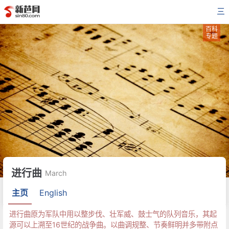
三
百科
专题
进行曲
March
主页
English
进行曲原为军队中用以整步伐、壮军威、鼓士气的队列音乐，其起
源可以上溯至16世纪的战争曲。以曲调规整、节奏鲜明并多带附点