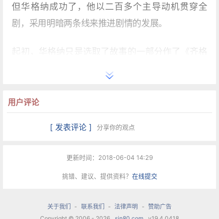
但华格纳成功了，他以二百多个主导动机贯穿全
剧，采用明暗两条线来推进剧情的发展。
起初，华格纳只是选取了故事的一部分作了《齐格
弗里德之死》（Siegfrieds Tod），也就是后来《诸
神的黄昏》的前身，这部作品是以布仑希尔德引齐
格弗里德进入瓦尔哈拉天宫作为结局的，不久，华
用户评论
格纳觉得不满意，认为缺乏更深一层的伦理意义并
[ 发表评论 ]
分享你的观点
且无法在剧院里演出，所以他增加了一部《青年齐
格弗里德》（Der junge Siegfried，成为《齐格弗
更新时间：2018-06-04 14:29
里德》的基础），并将结局改得含有深奥的玄学意
挑错、建议、提供资料？
在线提交
味。最后，为了使全剧完整，又补充了《女武神》
及序剧《莱茵的黄金》。从音乐上来看，《女武
关于我们
-
联系我们
-
法律声明
-
赞助广告
神》与《齐格弗里德》最精彩，而《莱茵的黄金》
Copyright © 2006 - 2026
sin80.com
v19.4.0418