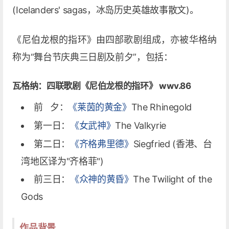
(Icelanders' sagas，冰岛历史英雄故事散文)。
《尼伯龙根的指环》由四部歌剧组成，亦被华格纳
称为“舞台节庆典三日剧及前夕”，包括：
瓦格纳：四联歌剧《尼伯龙根的指环》 wwv.86
前 夕：
《莱茵的黄金》
The Rhinegold
第一日：
《女武神》
The Valkyrie
第二日：
《齐格弗里德》
Siegfried (香港、台
湾地区译为"齐格菲")
前三日：
《众神的黄昏》
The Twilight of the
Gods
作品背景