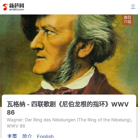
三
曲目
介绍
瓦格纳 - 四联歌剧《尼伯龙根的指环》WWV
86
Wagner: Der Ring des Nibelungen (The Ring of the Nibelung),
WWV 86
主页
简介
English