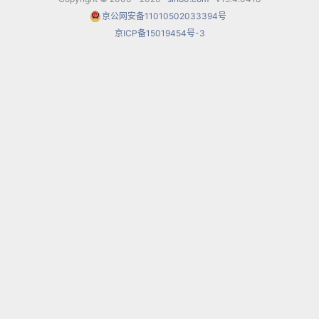
京公网安备11010502033394号
较为优美，《诸神的黄昏》则显示了华格纳多年来
京ICP备15019454号-3
所形成的思想。
由于华格纳的歌剧乐队编制庞大，所选择的歌手在
音量音色和强度方面都有特别要求，同时还需要采
用一些极端措施保证聆听效果，故华格纳的崇拜
者，巴伐利亚国王路德维希二世为他的《指环》能
够上演特别出资建造拜罗伊特剧院（又名节日剧
院，1872年5月22日破土动工，历时两年多，于
1875年竣工），其设计专为配合华格纳的要求，它
将乐池沉降得更深，最嘹亮的铜管乐器放在最深
处，离指挥很远，远远低于舞台上的歌手。1876年
8月，《指环》全剧于该剧院首演，分四天上演，共