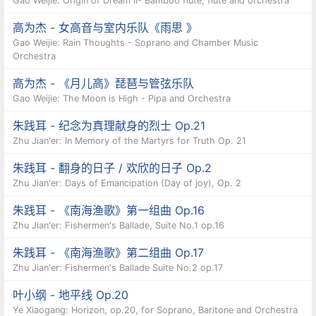
Gao Weijie: Origin of Dream II- Bamboo flute, flute and orchestra
高为杰 - 女高音与室内乐队《雨思 》
Gao Weijie: Rain Thoughts - Soprano and Chamber Music
Orchestra
高为杰 - 《月儿高》琵琶与管弦乐队
Gao Weijie: The Moon is High - Pipa and Orchestra
朱践耳 - 纪念为真理献身的烈士 Op.21
Zhu Jian'er: In Memory of the Martyrs for Truth Op. 21
朱践耳 - 翻身的日子 / 欢欣的日子 Op.2
Zhu Jian'er: Days of Emancipation (Day of joy), Op. 2
朱践耳 - 《南海渔歌》第一组曲 Op.16
Zhu Jian'er: Fishermen's Ballade, Suite No.1 op.16
朱践耳 - 《南海渔歌》第二组曲 Op.17
Zhu Jian'er: Fishermen's Ballade Suite No.2 op.17
叶小纲 - 地平线 Op.20
Ye Xiaogang: Horizon, op.20, for Soprano, Baritone and Orchestra