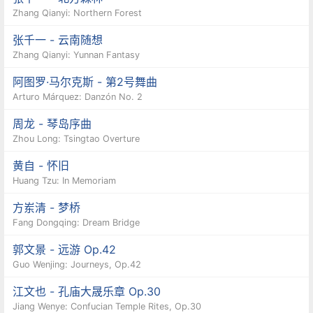
Zhang Qianyi: Northern Forest
张千一 - 云南随想
Zhang Qianyi: Yunnan Fantasy
阿图罗·马尔克斯 - 第2号舞曲
Arturo Márquez: Danzón No. 2
周龙 - 琴岛序曲
Zhou Long: Tsingtao Overture
黄自 - 怀旧
Huang Tzu: In Memoriam
方岽清 - 梦桥
Fang Dongqing: Dream Bridge
郭文景 - 远游 Op.42
Guo Wenjing: Journeys, Op.42
江文也 - 孔庙大晟乐章 Op.30
Jiang Wenye: Confucian Temple Rites, Op.30