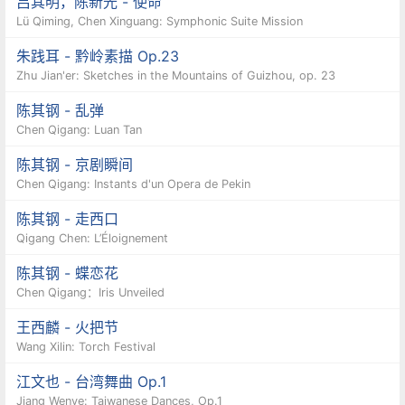
吕其明，陈新光 - 使命
Lü Qiming, Chen Xinguang: Symphonic Suite Mission
朱践耳 - 黔岭素描 Op.23
Zhu Jian'er: Sketches in the Mountains of Guizhou, op. 23
陈其钢 - 乱弹
Chen Qigang: Luan Tan
陈其钢 - 京剧瞬间
Chen Qigang: Instants d'un Opera de Pekin
陈其钢 - 走西口
Qigang Chen: L’Éloignement
陈其钢 - 蝶恋花
Chen Qigang：Iris Unveiled
王西麟 - 火把节
Wang Xilin: Torch Festival
江文也 - 台湾舞曲 Op.1
Jiang Wenye: Taiwanese Dances, Op.1