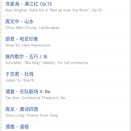
冼星海 - 满江红 Op.15
Xian Xinghai: Suite No.4 "Red all over the River", Op.15
周文中 - 山水
Chou Wen-Chung: Landscapes
邵恩 - 哈尼印象
Shao En: Hani Impression
施内勒尔 - 五行 / 水
Schneller: "Wu Xing" (Water), for full orchestra
于京君 - 社戏
Julian Yu: She Xi
谭盾 - 乐队剧场 II: Re
Tan Dun: Orchestral Theatre II: Re
周龙 - 唐诗四首
Zhou Long: Poems from Tang
谭盾 - 道极