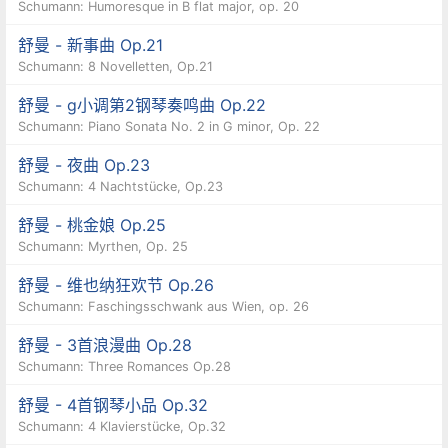
Schumann: Humoresque in B flat major, op. 20
舒曼 - 新事曲 Op.21
Schumann: 8 Novelletten, Op.21
舒曼 - g小调第2钢琴奏鸣曲 Op.22
Schumann: Piano Sonata No. 2 in G minor, Op. 22
舒曼 - 夜曲 Op.23
Schumann: 4 Nachtstücke, Op.23
舒曼 - 桃金娘 Op.25
Schumann: Myrthen, Op. 25
舒曼 - 维也纳狂欢节 Op.26
Schumann: Faschingsschwank aus Wien, op. 26
舒曼 - 3首浪漫曲 Op.28
Schumann: Three Romances Op.28
舒曼 - 4首钢琴小品 Op.32
Schumann: 4 Klavierstücke, Op.32